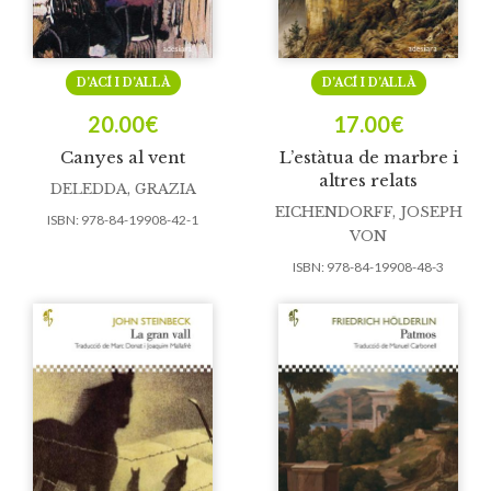
D’ACÍ I D’ALLÀ
D’ACÍ I D’ALLÀ
20.00
€
17.00
€
Canyes al vent
L’estàtua de marbre i
altres relats
DELEDDA, GRAZIA
EICHENDORFF, JOSEPH
ISBN:
978-84-19908-42-1
VON
ISBN:
978-84-19908-48-3