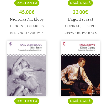
D’ACÍ I D’ALLÀ
D’ACÍ I D’ALLÀ
45.00
€
23.00
€
Nicholas Nickleby
L’agent secret
DICKENS, CHARLES
CONRAD, JOSEPH
ISBN:
978-84-19908-21-6
ISBN:
978-84-19908-15-5
D’ACÍ I D’ALLÀ
D’ACÍ I D’ALLÀ