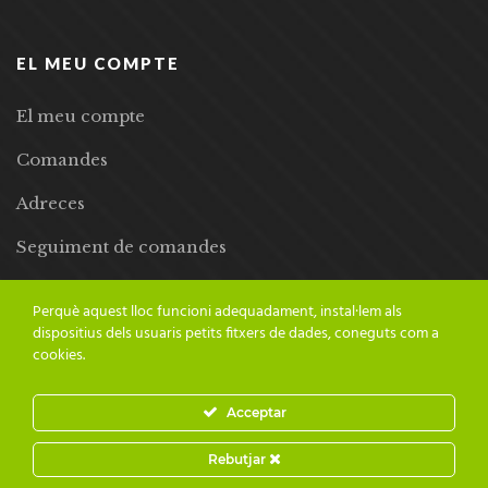
EL MEU COMPTE
El meu compte
Comandes
Adreces
Seguiment de comandes
Llista de desitjos
Perquè aquest lloc funcioni adequadament, instal·lem als
dispositius dels usuaris petits fitxers de dades, coneguts com a
cookies.
Acceptar
© 2024 Adesiara Editorial | Tots els drets reservats | Preus amb
Rebutjar
IVA inclòs |
Grademorphic