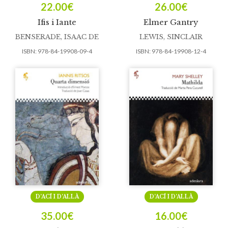
22.00
€
26.00
€
Ifis i Iante
Elmer Gantry
BENSERADE, ISAAC DE
LEWIS, SINCLAIR
ISBN:
978-84-19908-09-4
ISBN:
978-84-19908-12-4
D’ACÍ I D’ALLÀ
D’ACÍ I D’ALLÀ
35.00
€
16.00
€