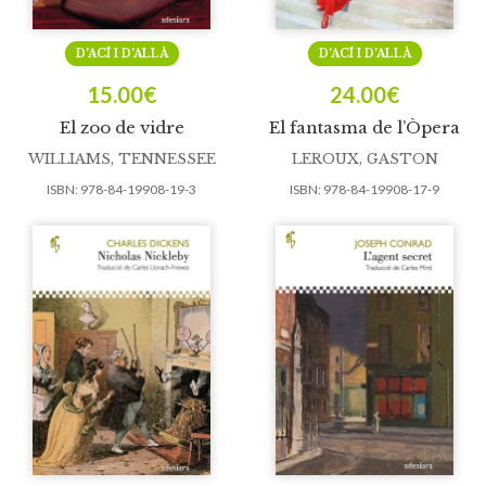
D’ACÍ I D’ALLÀ
D’ACÍ I D’ALLÀ
15.00
€
24.00
€
El zoo de vidre
El fantasma de l’Òpera
WILLIAMS, TENNESSEE
LEROUX, GASTON
ISBN:
978-84-19908-19-3
ISBN:
978-84-19908-17-9