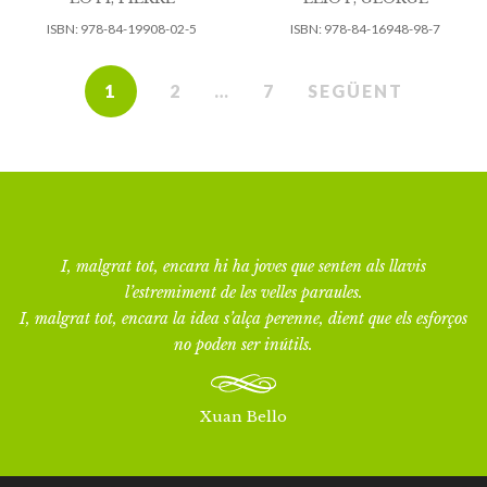
ISBN:
978-84-19908-02-5
ISBN:
978-84-16948-98-7
1
2
…
7
SEGÜENT
I, malgrat tot, encara hi ha joves que senten als llavis
l’estremiment de les velles paraules.
I, malgrat tot, encara la idea s’alça perenne, dient que els esforços
no poden ser inútils.
Xuan Bello