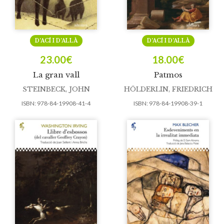
D’ACÍ I D’ALLÀ
D’ACÍ I D’ALLÀ
23.00
€
18.00
€
La gran vall
Patmos
STEINBECK, JOHN
HÖLDERLIN, FRIEDRICH
ISBN:
978-84-19908-41-4
ISBN:
978-84-19908-39-1