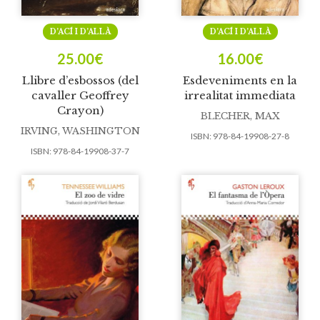
D’ACÍ I D’ALLÀ
D’ACÍ I D’ALLÀ
25.00
€
16.00
€
Llibre d’esbossos (del
Esdeveniments en la
cavaller Geoffrey
irrealitat immediata
Crayon)
BLECHER, MAX
IRVING, WASHINGTON
ISBN:
978-84-19908-27-8
ISBN:
978-84-19908-37-7