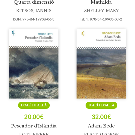
Quarta dimensió
Mathilda
RITSOS, IANNIS
SHELLEY, MARY
ISBN:
978-84-19908-06-3
ISBN:
978-84-19908-03-2
D’ACÍ I D’ALLÀ
D’ACÍ I D’ALLÀ
20.00
€
32.00
€
Pescador d’Islàndia
Adam Bede
LOTI, PIERRE
ELIOT, GEORGE