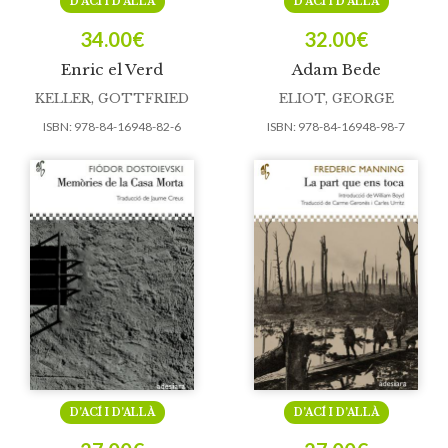
D’ACÍ I D’ALLÀ
D’ACÍ I D’ALLÀ
34.00
€
32.00
€
Enric el Verd
Adam Bede
KELLER, GOTTFRIED
ELIOT, GEORGE
ISBN:
978-84-16948-82-6
ISBN:
978-84-16948-98-7
D’ACÍ I D’ALLÀ
D’ACÍ I D’ALLÀ