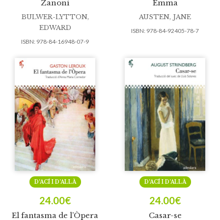
Zanoni
Emma
BULWER-LYTTON,
AUSTEN, JANE
EDWARD
ISBN:
978-84-92405-78-7
ISBN:
978-84-16948-07-9
D’ACÍ I D’ALLÀ
D’ACÍ I D’ALLÀ
24.00
€
24.00
€
El fantasma de l’Òpera
Casar-se