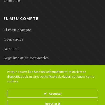
Contacte
EL MEU COMPTE
El meu compte
Comandes
Adreces
Seguiment de comandes
Llista de desitjos
Perquè aquest lloc funcioni adequadament, instal·lem als
dispositius dels usuaris petits fitxers de dades, coneguts com a
cookies.
Acceptar
© 2024 Adesiara Editorial | Tots els drets reservats | Preus amb
Rebutjar