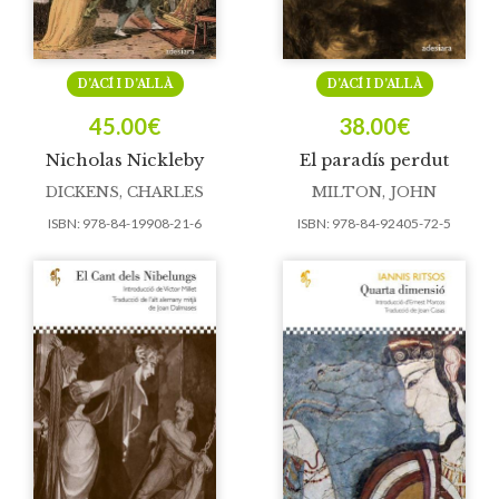
D’ACÍ I D’ALLÀ
D’ACÍ I D’ALLÀ
45.00
€
38.00
€
Nicholas Nickleby
El paradís perdut
DICKENS, CHARLES
MILTON, JOHN
ISBN:
978-84-19908-21-6
ISBN:
978-84-92405-72-5