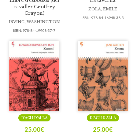
Llibre d’esbossos (del
La taverna
cavaller Geoffrey
ZOLA, ÉMILE
Crayon)
ISBN:
978-84-16948-38-3
IRVING, WASHINGTON
ISBN:
978-84-19908-37-7
D’ACÍ I D’ALLÀ
D’ACÍ I D’ALLÀ
25.00
€
25.00
€