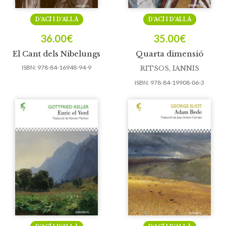
D’ACÍ I D’ALLÀ
D’ACÍ I D’ALLÀ
36.00
€
35.00
€
El Cant dels Nibelungs
Quarta dimensió
ISBN:
978-84-16948-94-9
RITSOS, IANNIS
ISBN:
978-84-19908-06-3