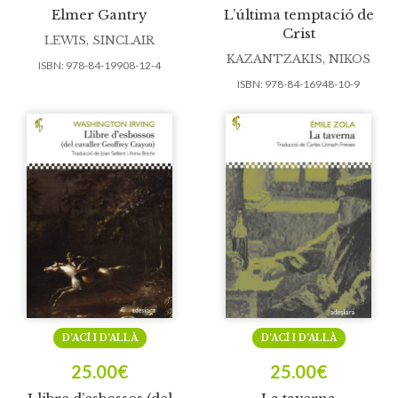
Elmer Gantry
L’última temptació de
Crist
LEWIS, SINCLAIR
KAZANTZAKIS, NIKOS
ISBN:
978-84-19908-12-4
ISBN:
978-84-16948-10-9
D’ACÍ I D’ALLÀ
D’ACÍ I D’ALLÀ
25.00
€
25.00
€