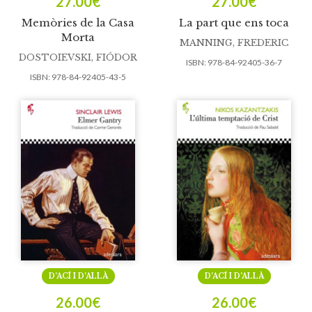
27.00
€
27.00
€
Memòries de la Casa
La part que ens toca
Morta
MANNING, FREDERIC
DOSTOIEVSKI, FIÓDOR
ISBN:
978-84-92405-36-7
ISBN:
978-84-92405-43-5
D’ACÍ I D’ALLÀ
D’ACÍ I D’ALLÀ
26.00
€
26.00
€