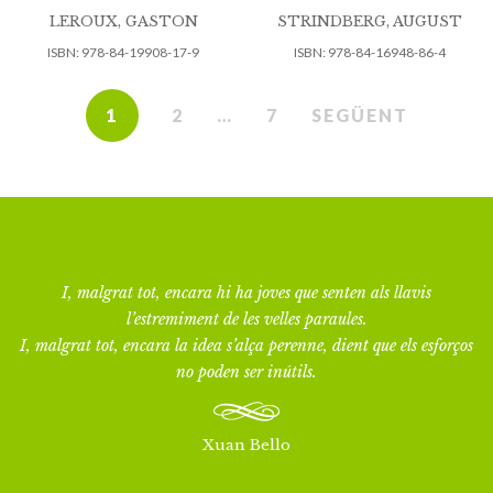
LEROUX, GASTON
STRINDBERG, AUGUST
ISBN:
978-84-19908-17-9
ISBN:
978-84-16948-86-4
1
2
…
7
SEGÜENT
I, malgrat tot, encara hi ha joves que senten als llavis
l’estremiment de les velles paraules.
I, malgrat tot, encara la idea s’alça perenne, dient que els esforços
no poden ser inútils.
Xuan Bello