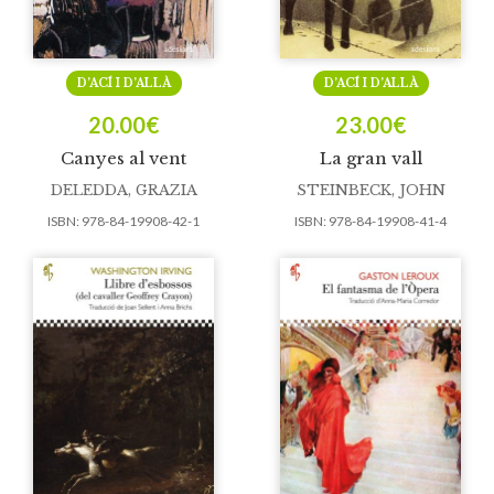
D’ACÍ I D’ALLÀ
D’ACÍ I D’ALLÀ
20.00
€
23.00
€
Canyes al vent
La gran vall
DELEDDA, GRAZIA
STEINBECK, JOHN
ISBN:
978-84-19908-42-1
ISBN:
978-84-19908-41-4