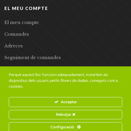
EL MEU COMPTE
El meu compte
Comandes
Adreces
Seguiment de comandes
Llista de desitjos
Perquè aquest lloc funcioni adequadament, instal·lem als
dispositius dels usuaris petits fitxers de dades, coneguts com a
cookies.
Acceptar
© 2024 Adesiara Editorial | Tots els drets reservats | Preus amb
Rebutjar
IVA inclòs |
Grademorphic
Configuració