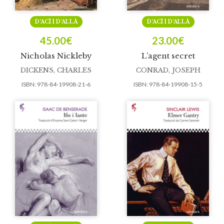
D’ACÍ I D’ALLÀ
D’ACÍ I D’ALLÀ
45.00
€
23.00
€
Nicholas Nickleby
L’agent secret
DICKENS, CHARLES
CONRAD, JOSEPH
ISBN:
978-84-19908-21-6
ISBN:
978-84-19908-15-5