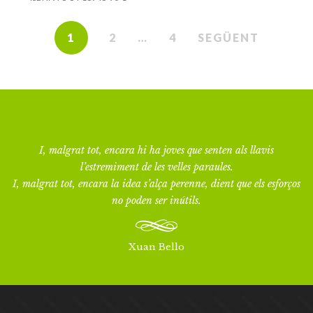
1
2
…
4
SEGÜENT
I, malgrat tot, encara hi ha joves que senten als llavis
l’estremiment de les velles paraules.
I, malgrat tot, encara la idea s’alça perenne, dient que els esforços
no poden ser inútils.
Xuan Bello