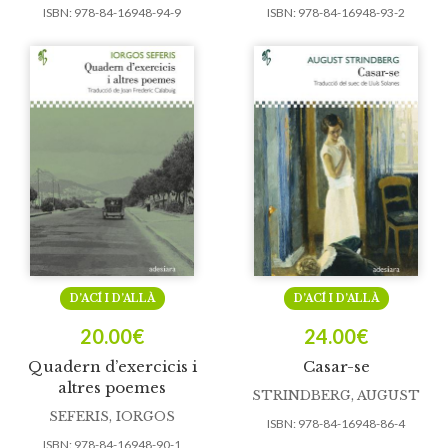
ISBN:
978-84-16948-94-9
ISBN:
978-84-16948-93-2
D’ACÍ I D’ALLÀ
D’ACÍ I D’ALLÀ
20.00
€
24.00
€
Quadern d’exercicis i
Casar-se
altres poemes
STRINDBERG, AUGUST
SEFERIS, IORGOS
ISBN:
978-84-16948-86-4
ISBN:
978-84-16948-90-1