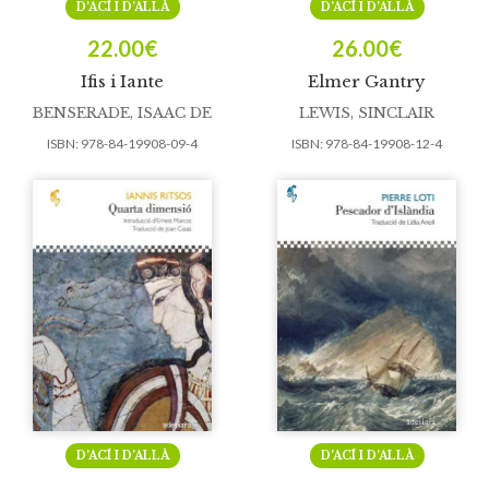
D’ACÍ I D’ALLÀ
D’ACÍ I D’ALLÀ
22.00
€
26.00
€
Ifis i Iante
Elmer Gantry
BENSERADE, ISAAC DE
LEWIS, SINCLAIR
ISBN:
978-84-19908-09-4
ISBN:
978-84-19908-12-4
D’ACÍ I D’ALLÀ
D’ACÍ I D’ALLÀ