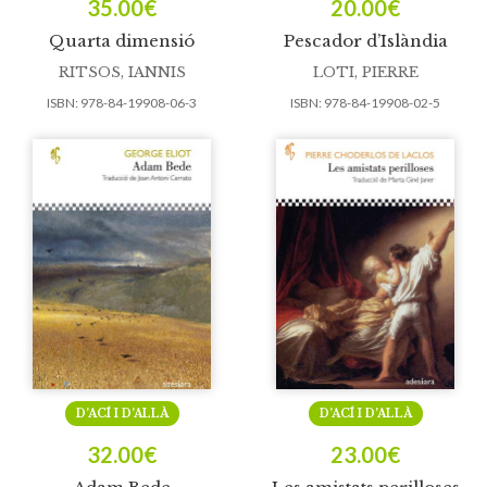
35.00
€
20.00
€
Quarta dimensió
Pescador d’Islàndia
RITSOS, IANNIS
LOTI, PIERRE
ISBN:
978-84-19908-06-3
ISBN:
978-84-19908-02-5
D’ACÍ I D’ALLÀ
D’ACÍ I D’ALLÀ
32.00
€
23.00
€