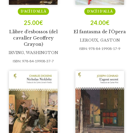
D’ACÍ I D’ALLÀ
D’ACÍ I D’ALLÀ
25.00
€
24.00
€
Llibre d’esbossos (del
El fantasma de l’Òpera
cavaller Geoffrey
LEROUX, GASTON
Crayon)
ISBN:
978-84-19908-17-9
IRVING, WASHINGTON
ISBN:
978-84-19908-37-7