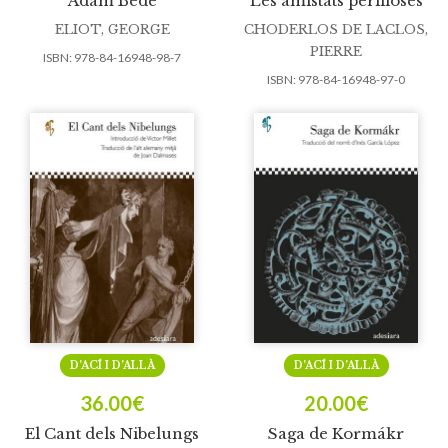
Adam Bede
Les amistats perilloses
ELIOT, GEORGE
CHODERLOS DE LACLOS,
PIERRE
ISBN:
978-84-16948-98-7
ISBN:
978-84-16948-97-0
D’ACÍ I D’ALLÀ
D’ACÍ I D’ALLÀ
36.00
€
20.00
€
El Cant dels Nibelungs
Saga de Kormákr