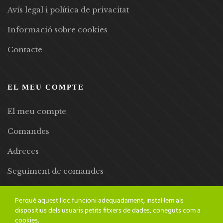
Avís legal i política de privacitat
Informació sobre cookies
Contacte
EL MEU COMPTE
El meu compte
Comandes
Adreces
Seguiment de comandes
Llista de desitjos
Perquè aquest lloc funcioni adequadament, instal·lem als
dispositius dels usuaris petits fitxers de dades, coneguts com a
cookies.