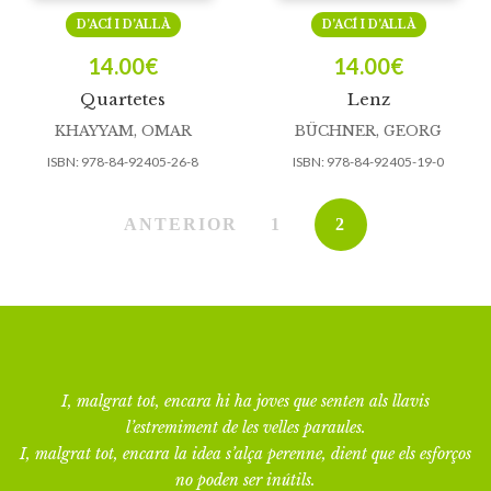
D’ACÍ I D’ALLÀ
D’ACÍ I D’ALLÀ
14.00
€
14.00
€
Quartetes
Lenz
KHAYYAM, OMAR
BÜCHNER, GEORG
ISBN:
978-84-92405-26-8
ISBN:
978-84-92405-19-0
ANTERIOR
1
2
I, malgrat tot, encara hi ha joves que senten als llavis
l’estremiment de les velles paraules.
I, malgrat tot, encara la idea s’alça perenne, dient que els esforços
no poden ser inútils.