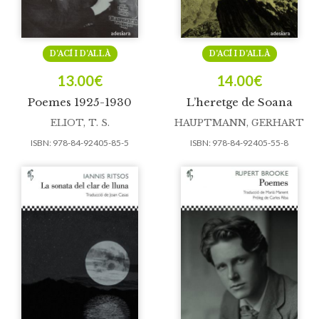
D’ACÍ I D’ALLÀ
D’ACÍ I D’ALLÀ
13.00
€
14.00
€
Poemes 1925-1930
L’heretge de Soana
ELIOT, T. S.
HAUPTMANN, GERHART
ISBN:
978-84-92405-85-5
ISBN:
978-84-92405-55-8