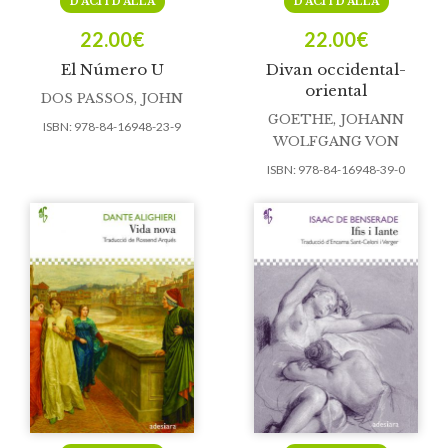
D’ACÍ I D’ALLÀ
D’ACÍ I D’ALLÀ
22.00
€
22.00
€
El Número U
Divan occidental-
oriental
DOS PASSOS, JOHN
GOETHE, JOHANN
ISBN:
978-84-16948-23-9
WOLFGANG VON
ISBN:
978-84-16948-39-0