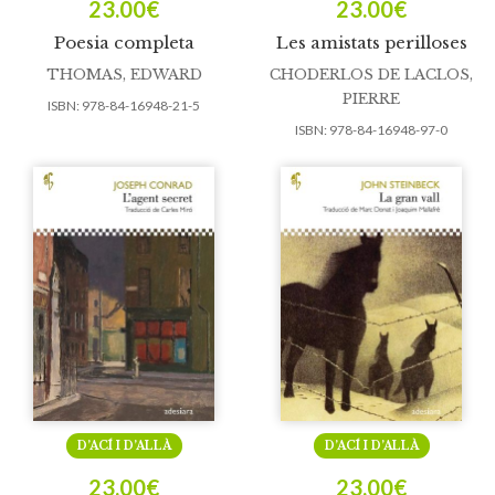
23.00
€
23.00
€
Poesia completa
Les amistats perilloses
THOMAS, EDWARD
CHODERLOS DE LACLOS,
PIERRE
ISBN:
978-84-16948-21-5
ISBN:
978-84-16948-97-0
D’ACÍ I D’ALLÀ
D’ACÍ I D’ALLÀ
23.00
€
23.00
€