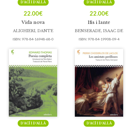
D’ACÍ I D’ALLÀ
D’ACÍ I D’ALLÀ
22.00
€
22.00
€
Vida nova
Ifis i Iante
ALIGHIERI, DANTE
BENSERADE, ISAAC DE
ISBN:
978-84-16948-68-0
ISBN:
978-84-19908-09-4
D’ACÍ I D’ALLÀ
D’ACÍ I D’ALLÀ