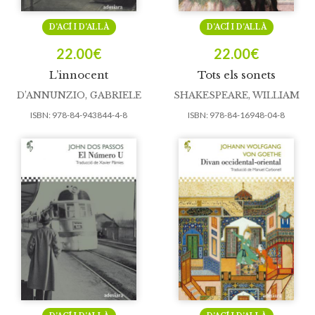
D’ACÍ I D’ALLÀ
D’ACÍ I D’ALLÀ
22.00
€
22.00
€
L’innocent
Tots els sonets
D’ANNUNZIO, GABRIELE
SHAKESPEARE, WILLIAM
ISBN:
978-84-943844-4-8
ISBN:
978-84-16948-04-8