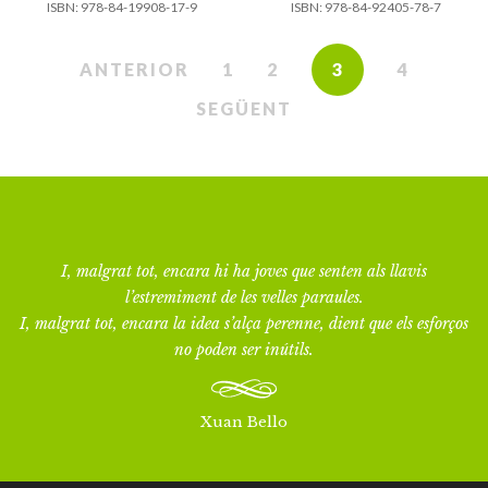
ISBN:
978-84-19908-17-9
ISBN:
978-84-92405-78-7
ANTERIOR
1
2
3
4
SEGÜENT
I, malgrat tot, encara hi ha joves que senten als llavis
l’estremiment de les velles paraules.
I, malgrat tot, encara la idea s’alça perenne, dient que els esforços
no poden ser inútils.
Xuan Bello