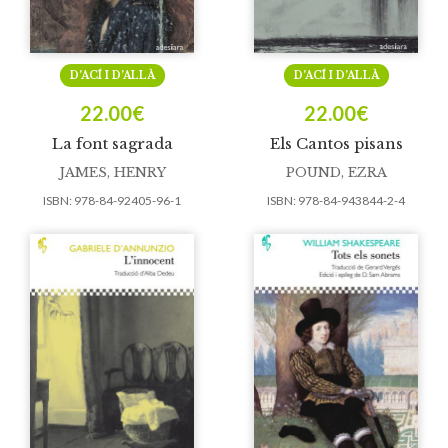
D’ACÍ I D’ALLÀ
D’ACÍ I D’ALLÀ
22.00
€
22.00
€
La font sagrada
Els Cantos pisans
JAMES, HENRY
POUND, EZRA
ISBN:
978-84-92405-96-1
ISBN:
978-84-943844-2-4