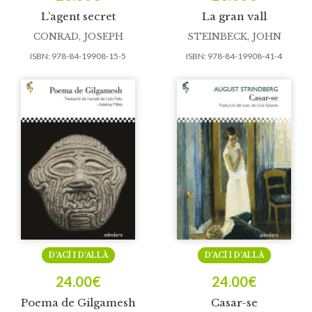
L’agent secret
La gran vall
CONRAD, JOSEPH
STEINBECK, JOHN
ISBN:
978-84-19908-15-5
ISBN:
978-84-19908-41-4
D’ACÍ I D’ALLÀ
D’ACÍ I D’ALLÀ
24.00
€
24.00
€
Poema de Gilgamesh
Casar-se