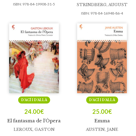
ISBN:
978-84-19908-31-5
STRINDBERG, AUGUST
ISBN:
978-84-16948-86-4
D’ACÍ I D’ALLÀ
D’ACÍ I D’ALLÀ
24.00
€
25.00
€
El fantasma de l’Òpera
Emma
LEROUX, GASTON
AUSTEN, JANE