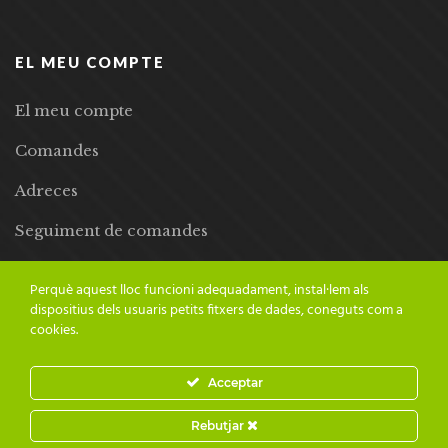
EL MEU COMPTE
El meu compte
Comandes
Adreces
Seguiment de comandes
Llista de desitjos
Perquè aquest lloc funcioni adequadament, instal·lem als
dispositius dels usuaris petits fitxers de dades, coneguts com a
cookies.
Acceptar
© 2024 Adesiara Editorial | Tots els drets reservats | Preus amb
Rebutjar
IVA inclòs |
Grademorphic