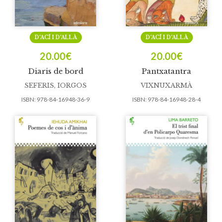
D’ACÍ I D’ALLÀ
D’ACÍ I D’ALLÀ
20.00
€
20.00
€
Diaris de bord
Pantxatantra
SEFERIS, IORGOS
VIXNUXARMÀ
ISBN:
978-84-16948-36-9
ISBN:
978-84-16948-28-4