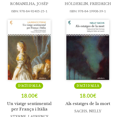
ROMANILHA, JOSÈP
HÖLDERLIN, FRIEDRICH
ISBN:
978-84-92405-25-1
ISBN:
978-84-19908-39-1
D’ACÍ I D’ALLÀ
D’ACÍ I D’ALLÀ
18.00
€
18.00
€
Un viatge sentimental
Als estatges de la mort
per França i Itàlia
SACHS, NELLY
STERNE, LAURENCE