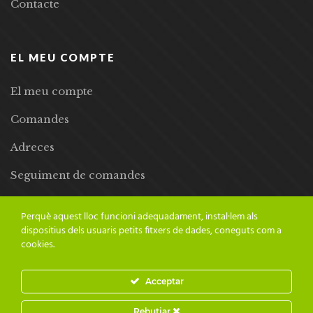
Contacte
EL MEU COMPTE
El meu compte
Comandes
Adreces
Seguiment de comandes
Llista de desitjos
Perquè aquest lloc funcioni adequadament, instal·lem als
dispositius dels usuaris petits fitxers de dades, coneguts com a
cookies.
Acceptar
© 2024 Adesiara Editorial | Tots els drets reservats | Preus amb
Rebutjar