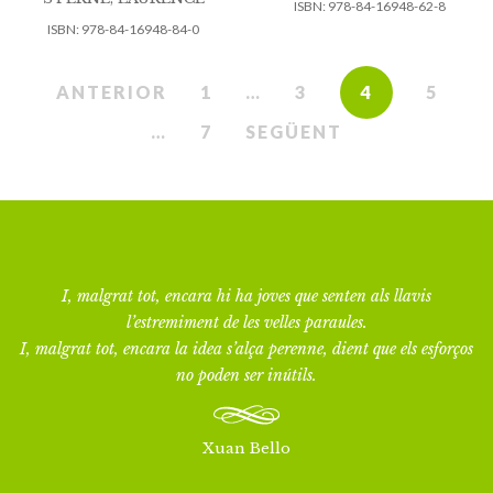
ISBN:
978-84-16948-62-8
ISBN:
978-84-16948-84-0
ANTERIOR
1
…
3
4
5
…
7
SEGÜENT
I, malgrat tot, encara hi ha joves que senten als llavis
l’estremiment de les velles paraules.
I, malgrat tot, encara la idea s’alça perenne, dient que els esforços
no poden ser inútils.
Xuan Bello