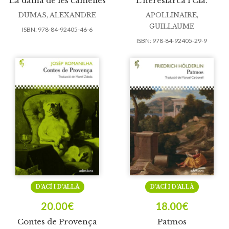
La dama de les camèlies
L’heresiarca i Cia.
DUMAS, ALEXANDRE
APOLLINAIRE,
GUILLAUME
ISBN:
978-84-92405-46-6
ISBN:
978-84-92405-29-9
D’ACÍ I D’ALLÀ
D’ACÍ I D’ALLÀ
20.00
€
18.00
€
Contes de Provença
Patmos