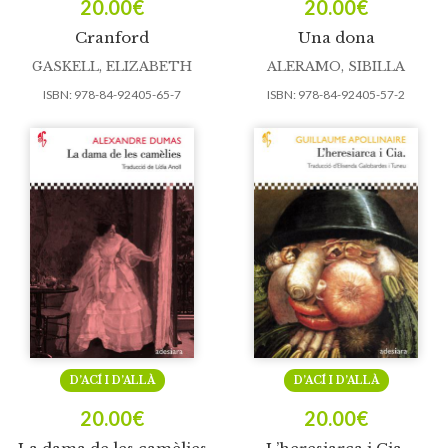
20.00
€
20.00
€
Cranford
Una dona
GASKELL, ELIZABETH
ALERAMO, SIBILLA
ISBN:
978-84-92405-65-7
ISBN:
978-84-92405-57-2
D’ACÍ I D’ALLÀ
D’ACÍ I D’ALLÀ
20.00
€
20.00
€