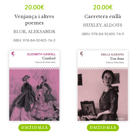
20.00
€
20.00
€
Venjança i altres
Carretera enllà
poemes
HUXLEY, ALDOUS
BLOK, ALEKSANDR
ISBN:
978-84-92405-74-9
ISBN:
978-84-92405-76-3
D’ACÍ I D’ALLÀ
D’ACÍ I D’ALLÀ