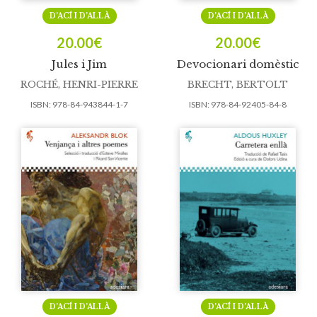
D’ACÍ I D’ALLÀ
D’ACÍ I D’ALLÀ
20.00
€
20.00
€
Jules i Jim
Devocionari domèstic
ROCHÉ, HENRI-PIERRE
BRECHT, BERTOLT
ISBN:
978-84-943844-1-7
ISBN:
978-84-92405-84-8
D’ACÍ I D’ALLÀ
D’ACÍ I D’ALLÀ