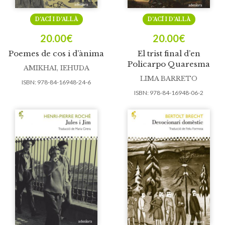
D’ACÍ I D’ALLÀ
D’ACÍ I D’ALLÀ
20.00
€
20.00
€
Poemes de cos i d’ànima
El trist final d’en
Policarpo Quaresma
AMIKHAI, IEHUDA
LIMA BARRETO
ISBN:
978-84-16948-24-6
ISBN:
978-84-16948-06-2