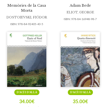
Memòries de la Casa
Adam Bede
Morta
ELIOT, GEORGE
DOSTOIEVSKI, FIÓDOR
ISBN:
978-84-16948-98-7
ISBN:
978-84-92405-43-5
D’ACÍ I D’ALLÀ
D’ACÍ I D’ALLÀ
34.00
€
35.00
€