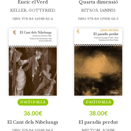
Enric el Verd
Quarta dimensió
KELLER, GOTTFRIED
RITSOS, IANNIS
ISBN:
978-84-16948-82-6
ISBN:
978-84-19908-06-3
D’ACÍ I D’ALLÀ
D’ACÍ I D’ALLÀ
36.00
€
38.00
€
El Cant dels Nibelungs
El paradís perdut
ISBN:
978-84-16948-94-9
MILTON, JOHN