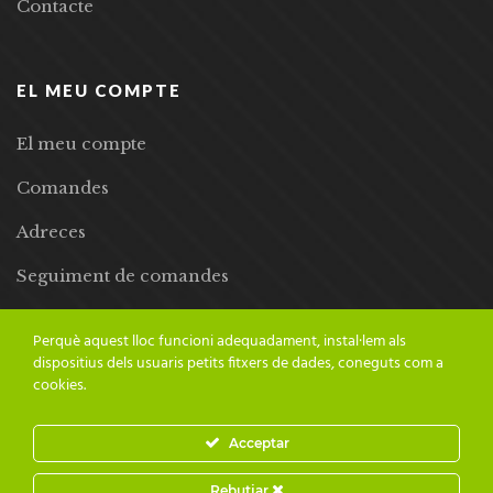
Contacte
EL MEU COMPTE
El meu compte
Comandes
Adreces
Seguiment de comandes
Llista de desitjos
Perquè aquest lloc funcioni adequadament, instal·lem als
dispositius dels usuaris petits fitxers de dades, coneguts com a
cookies.
Acceptar
© 2024 Adesiara Editorial | Tots els drets reservats | Preus amb
Rebutjar