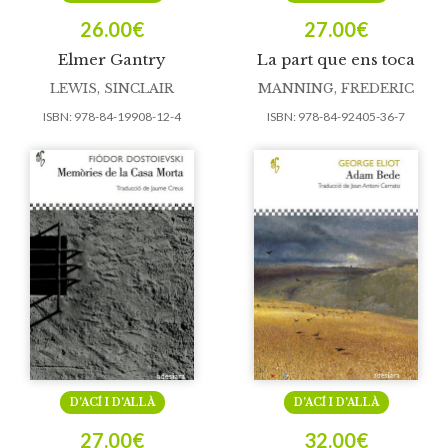
26.00
€
27.00
€
Elmer Gantry
La part que ens toca
LEWIS, SINCLAIR
MANNING, FREDERIC
ISBN:
978-84-19908-12-4
ISBN:
978-84-92405-36-7
D’ACÍ I D’ALLÀ
D’ACÍ I D’ALLÀ
27.00
€
32.00
€