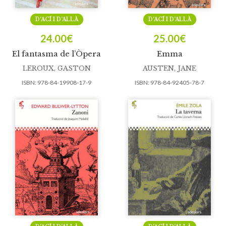
D’ACÍ I D’ALLÀ
D’ACÍ I D’ALLÀ
24.00
€
25.00
€
El fantasma de l’Òpera
Emma
LEROUX, GASTON
AUSTEN, JANE
ISBN:
978-84-19908-17-9
ISBN:
978-84-92405-78-7