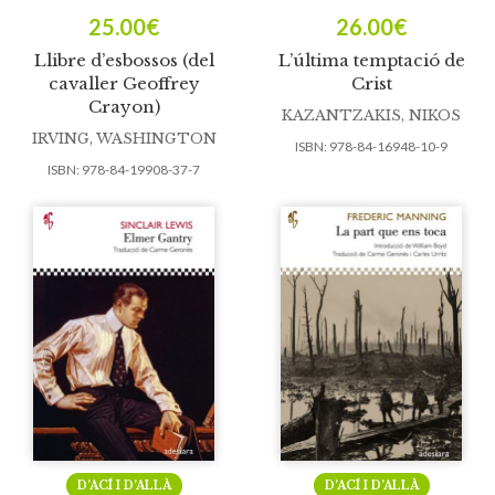
25.00
€
26.00
€
Llibre d’esbossos (del
L’última temptació de
cavaller Geoffrey
Crist
Crayon)
KAZANTZAKIS, NIKOS
IRVING, WASHINGTON
ISBN:
978-84-16948-10-9
ISBN:
978-84-19908-37-7
D’ACÍ I D’ALLÀ
D’ACÍ I D’ALLÀ