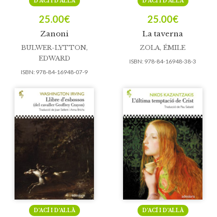
D’ACÍ I D’ALLÀ
D’ACÍ I D’ALLÀ
25.00
€
25.00
€
Zanoni
La taverna
BULWER-LYTTON,
ZOLA, ÉMILE
EDWARD
ISBN:
978-84-16948-38-3
ISBN:
978-84-16948-07-9
D’ACÍ I D’ALLÀ
D’ACÍ I D’ALLÀ