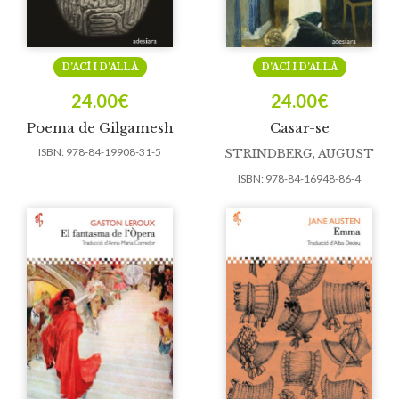
D’ACÍ I D’ALLÀ
D’ACÍ I D’ALLÀ
24.00
€
24.00
€
Poema de Gilgamesh
Casar-se
ISBN:
978-84-19908-31-5
STRINDBERG, AUGUST
ISBN:
978-84-16948-86-4