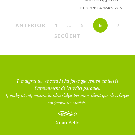
ISBN:
978-84-92405-72-5
ANTERIOR
1
…
5
6
7
SEGÜENT
I, malgrat tot, encara hi ha joves que senten als llavis
l’estremiment de les velles paraules.
I, malgrat tot, encara la idea s’alça perenne, dient que els esforços
no poden ser inútils.
Xuan Bello