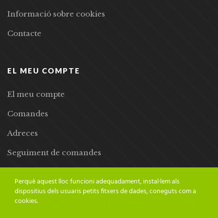
Informació sobre cookies
Contacte
EL MEU COMPTE
El meu compte
Comandes
Adreces
Seguiment de comandes
Llista de desitjos
Perquè aquest lloc funcioni adequadament, instal·lem als
dispositius dels usuaris petits fitxers de dades, coneguts com a
cookies.