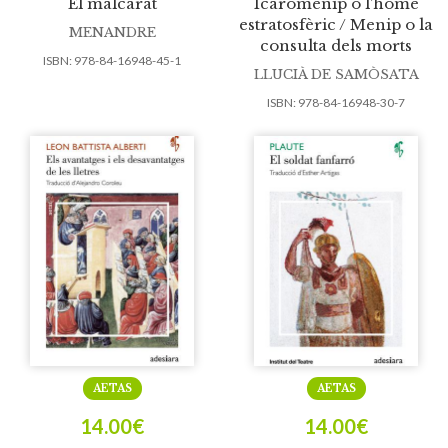
El malcarat
Icaromenip o l’home
estratosfèric / Menip o la
MENANDRE
consulta dels morts
ISBN:
978-84-16948-45-1
LLUCIÀ DE SAMÒSATA
ISBN:
978-84-16948-30-7
AETAS
AETAS
14.00
€
14.00
€