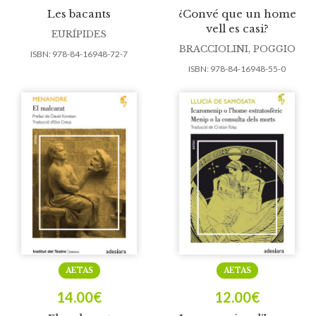
Les bacants
¿Convé que un home
vell es casi?
EURÍPIDES
BRACCIOLINI, POGGIO
ISBN:
978-84-16948-72-7
ISBN:
978-84-16948-55-0
AETAS
AETAS
14.00
€
12.00
€