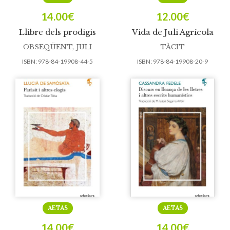
14.00
€
12.00
€
Llibre dels prodigis
Vida de Juli Agrícola
OBSEQÜENT, JULI
TÀCIT
ISBN:
978-84-19908-44-5
ISBN:
978-84-19908-20-9
AETAS
AETAS
14.00
€
14.00
€