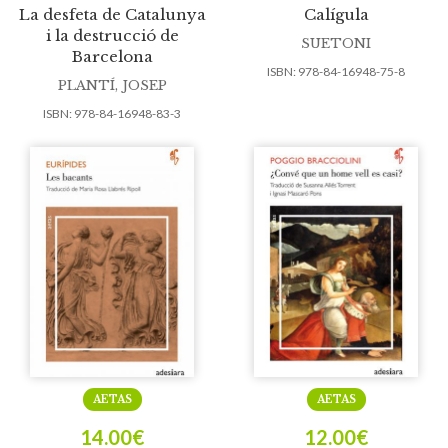
La desfeta de Catalunya
Calígula
i la destrucció de
SUETONI
Barcelona
ISBN:
978-84-16948-75-8
PLANTÍ, JOSEP
ISBN:
978-84-16948-83-3
AETAS
AETAS
14.00
€
12.00
€