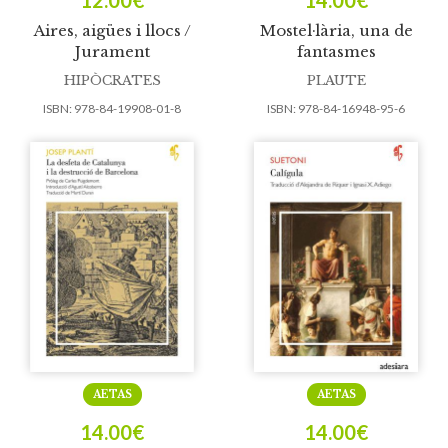
12.00
€
14.00
€
Aires, aigües i llocs /
Mostel·lària, una de
Jurament
fantasmes
HIPÒCRATES
PLAUTE
ISBN:
978-84-19908-01-8
ISBN:
978-84-16948-95-6
AETAS
AETAS
14.00
€
14.00
€