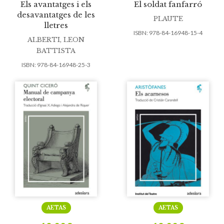
Els avantatges i els
El soldat fanfarró
desavantatges de les
PLAUTE
lletres
ISBN:
978-84-16948-15-4
ALBERTI, LEON
BATTISTA
ISBN:
978-84-16948-25-3
AETAS
AETAS