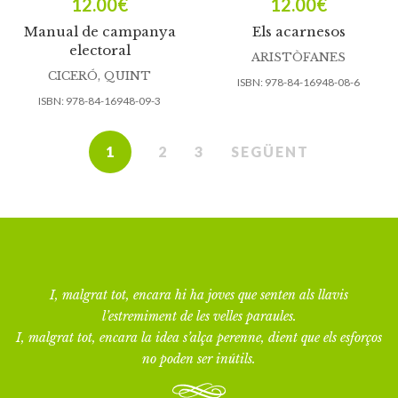
12.00
€
12.00
€
Manual de campanya
Els acarnesos
electoral
ARISTÒFANES
CICERÓ, QUINT
ISBN:
978-84-16948-08-6
ISBN:
978-84-16948-09-3
1
2
3
SEGÜENT
I, malgrat tot, encara hi ha joves que senten als llavis
l’estremiment de les velles paraules.
I, malgrat tot, encara la idea s’alça perenne, dient que els esforços
no poden ser inútils.