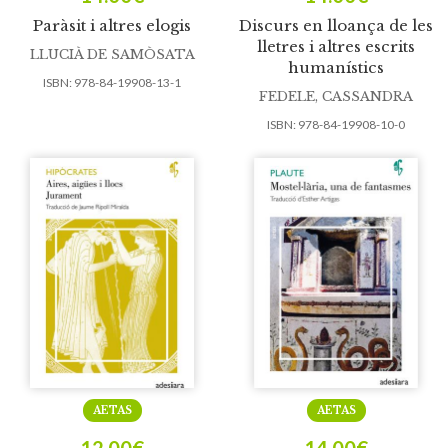
Paràsit i altres elogis
Discurs en lloança de les
lletres i altres escrits
LLUCIÀ DE SAMÒSATA
humanístics
ISBN:
978-84-19908-13-1
FEDELE, CASSANDRA
ISBN:
978-84-19908-10-0
AETAS
AETAS