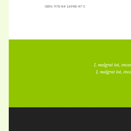
ISBN:
978-84-16948-47-5
I, malgrat tot, encar
I, malgrat tot, enca