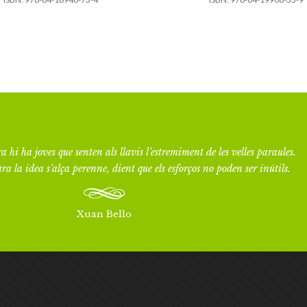
a hi ha joves que senten als llavis l’estremiment de les velles paraules.
ra la idea s’alça perenne, dient que els esforços no poden ser inútils.
Xuan Bello