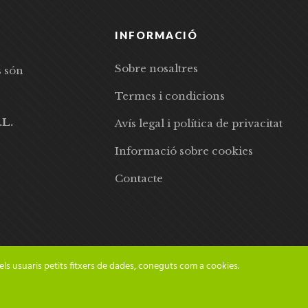
INFORMACIÓ
Sobre nosaltres
s són
Termes i condicions
.L.
Avís legal i política de privacitat
Informació sobre cookies
Contacte
els usuaris petits fitxers de dades, coneguts com a cookies.
© 2024 Adesiara Editorial | Tots els drets reservats