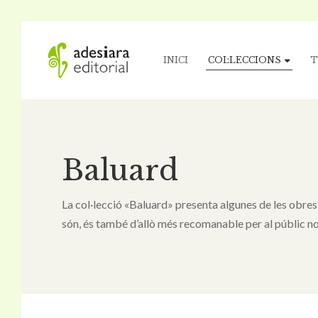
INICI
COL·LECCIONS
T
Baluard
La col·lecció «Baluard» presenta algunes de les obres 
són, és també d’allò més recomanable per al públic no 