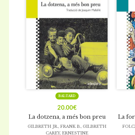
BALUARD
20.00
€
La dotzena, a més bon preu
La for
GILBRETH JR., FRANK B.
,
GILBRETH
FOLC
CAREY, ERNESTINE