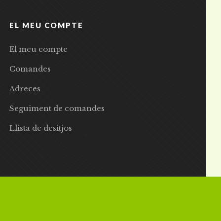
EL MEU COMPTE
El meu compte
Comandes
Adreces
Seguiment de comandes
Llista de desitjos
 | Preus amb IVA inclòs |
Grademorphic