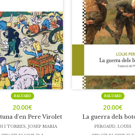
BALUARD
BALUARD
20.00
€
20.00
€
tuna d’en Pere Virolet
La guerra dels bot
H I TORRES, JOSEP MARIA
PERGAUD, LOUIS
ISBN:
978-84-16948-73-4
ISBN:
978-84-19908-33-9