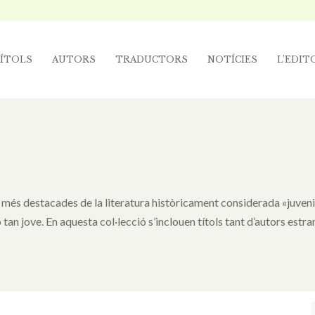
ÍTOLS
AUTORS
TRADUCTORS
NOTÍCIES
L’EDIT
més destacades de la literatura històricament considerada «juvenil»,
tan jove. En aquesta col·lecció s’inclouen títols tant d’autors estr