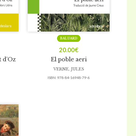
BALUARD
20.00
€
t d’Oz
El poble aeri
VERNE, JULES
ISBN:
978-84-16948-79-6