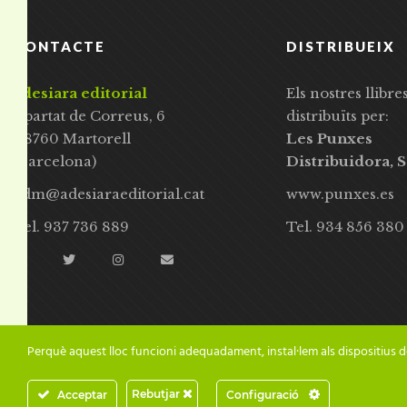
CONTACTE
DISTRIBUEIX
adesiara editorial
Els nostres llibre
Apartat de Correus, 6
distribuïts per:
08760 Martorell
Les Punxes
(Barcelona)
Distribuidora, S
adm@adesiaraeditorial.cat
www.punxes.es
Tel. 937 736 889
Tel. 934 856 380
Perquè aquest lloc funcioni adequadament, instal·lem als dispositius d
Rebutjar
Acceptar
Configuració