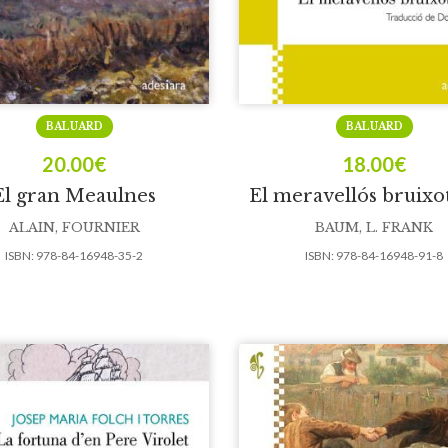
BALUARD
BALUARD
20.00
€
18.00
€
El gran Meaulnes
El meravellós bruixo
ALAIN, FOURNIER
BAUM, L. FRANK
ISBN:
978-84-16948-35-2
ISBN:
978-84-16948-91-8