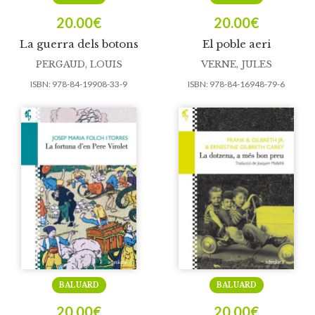
20.00
€
20.00
€
La guerra dels botons
El poble aeri
PERGAUD, LOUIS
VERNE, JULES
ISBN:
978-84-19908-33-9
ISBN:
978-84-16948-79-6
BALUARD
BALUARD
20.00
€
20.00
€