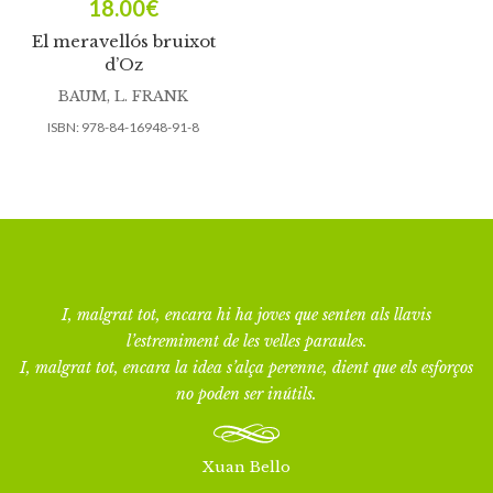
18.00
€
El meravellós bruixot
d’Oz
BAUM, L. FRANK
ISBN:
978-84-16948-91-8
I, malgrat tot, encara hi ha joves que senten als llavis
l’estremiment de les velles paraules.
I, malgrat tot, encara la idea s’alça perenne, dient que els esforços
no poden ser inútils.
Xuan Bello