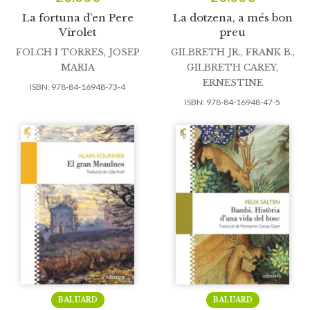
La fortuna d’en Pere
La dotzena, a més bon
Virolet
preu
FOLCH I TORRES, JOSEP
GILBRETH JR., FRANK B.
,
MARIA
GILBRETH CAREY,
ERNESTINE
ISBN:
978-84-16948-73-4
ISBN:
978-84-16948-47-5
BALUARD
BALUARD