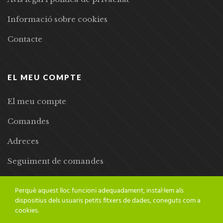
Informació sobre cookies
Contacte
EL MEU COMPTE
El meu compte
Comandes
Adreces
Seguiment de comandes
Llista de desitjos
Perquè aquest lloc funcioni adequadament, instal·lem als
dispositius dels usuaris petits fitxers de dades, coneguts com a
cookies.