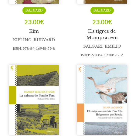
BALUARD
BALUARD
23.00
€
23.00
€
Kim
Els tigres de
Mompracem
KIPLING, RUDYARD
SALGARI, EMILIO
ISBN:
978-84-16948-59-8
ISBN:
978-84-19908-32-2