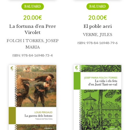
BALUARD
BALUARD
20.00
€
20.00
€
La fortuna d’en Pere
El poble aeri
Virolet
VERNE, JULES
FOLCH I TORRES, JOSEP
ISBN:
978-84-16948-79-6
MARIA
ISBN:
978-84-16948-73-4