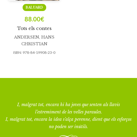
BALUARD
88.00
€
Tots els contes
ANDERSEN, HANS
CHRISTIAN
ISBN:
978-84-19908-23-0
I, malgrat tot, encara hi ha joves que senten als llavis
l’estremiment de les velles paraules.
I, malgrat tot, encara la idea s’alça perenne, dient que els esforços
no poden ser inútils.