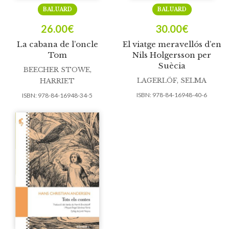
BALUARD
BALUARD
26.00
€
30.00
€
La cabana de l’oncle
El viatge meravellós d’en
Tom
Nils Holgersson per
Suècia
BEECHER STOWE,
LAGERLÖF, SELMA
HARRIET
ISBN:
978-84-16948-40-6
ISBN:
978-84-16948-34-5