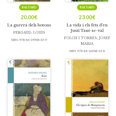
BALUARD
BALUARD
20.00
€
23.00
€
La guerra dels botons
La vida i els fets d’en
Justí Tant-se-val
PERGAUD, LOUIS
FOLCH I TORRES, JOSEP
ISBN:
978-84-19908-33-9
MARIA
ISBN:
978-84-16948-33-8