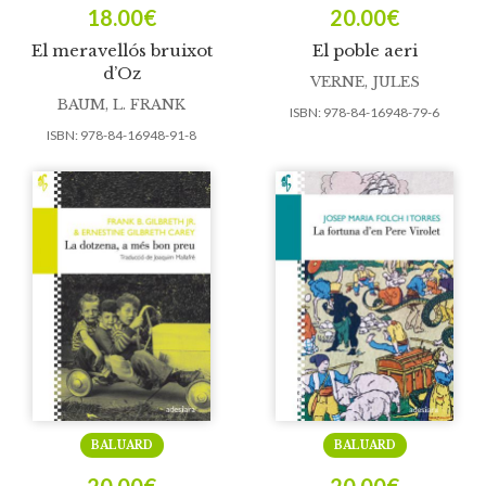
18.00
€
20.00
€
El meravellós bruixot
El poble aeri
d’Oz
VERNE, JULES
BAUM, L. FRANK
ISBN:
978-84-16948-79-6
ISBN:
978-84-16948-91-8
BALUARD
BALUARD