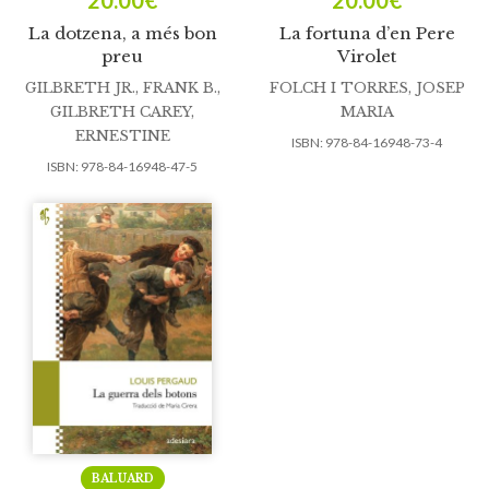
20.00
€
20.00
€
La dotzena, a més bon
La fortuna d’en Pere
preu
Virolet
GILBRETH JR., FRANK B.
,
FOLCH I TORRES, JOSEP
GILBRETH CAREY,
MARIA
ERNESTINE
ISBN:
978-84-16948-73-4
ISBN:
978-84-16948-47-5
BALUARD