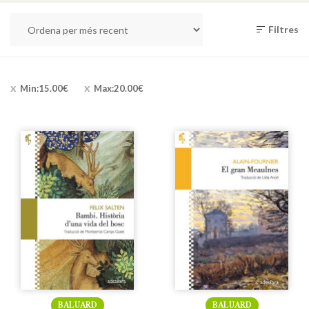
Filtres
Min:
15.00
€
Max:
20.00
€
BALUARD
BALUARD