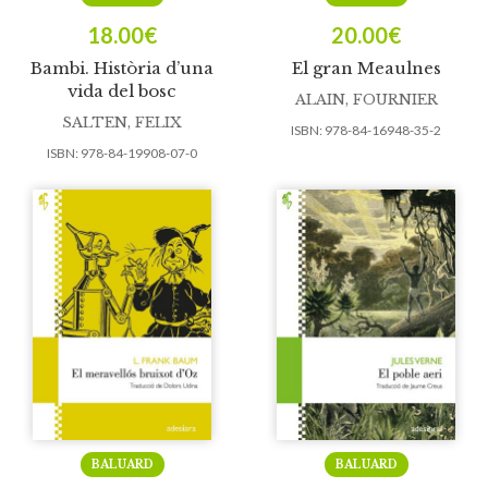
18.00
€
20.00
€
Bambi. Història d’una
El gran Meaulnes
vida del bosc
ALAIN, FOURNIER
SALTEN, FELIX
ISBN:
978-84-16948-35-2
ISBN:
978-84-19908-07-0
BALUARD
BALUARD