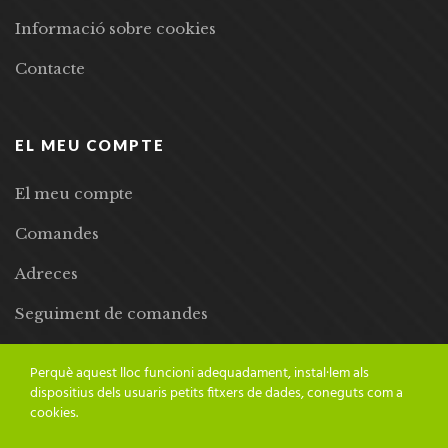
Informació sobre cookies
Contacte
EL MEU COMPTE
El meu compte
Comandes
Adreces
Seguiment de comandes
Llista de desitjos
Perquè aquest lloc funcioni adequadament, instal·lem als
dispositius dels usuaris petits fitxers de dades, coneguts com a
cookies.