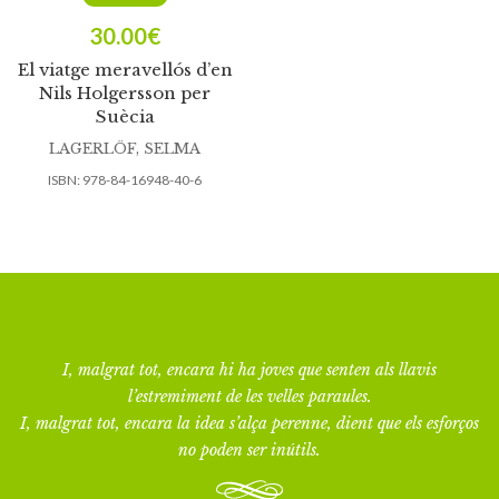
30.00
€
El viatge meravellós d’en
Nils Holgersson per
Suècia
LAGERLÖF, SELMA
ISBN:
978-84-16948-40-6
I, malgrat tot, encara hi ha joves que senten als llavis
l’estremiment de les velles paraules.
I, malgrat tot, encara la idea s’alça perenne, dient que els esforços
no poden ser inútils.