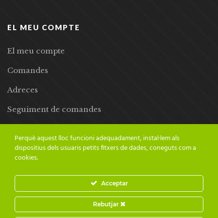
EL MEU COMPTE
El meu compte
Comandes
Adreces
Seguiment de comandes
Llista de desitjos
Perquè aquest lloc funcioni adequadament, instal·lem als
dispositius dels usuaris petits fitxers de dades, coneguts com a
cookies.
Acceptar
© 2024 Adesiara Editorial | Tots els drets reservats | Preus amb
Rebutjar
IVA inclòs |
Grademorphic