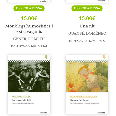
DE COR A PENSA
DE COR A PENSA
15.00
€
15.00
€
Monòlegs humorístics i
Una nit
extravagants
GUANSÉ, DOMÈNEC
GENER, POMPEU
ISBN:
978-84-16948-89-5
ISBN:
978-84-16948-99-4