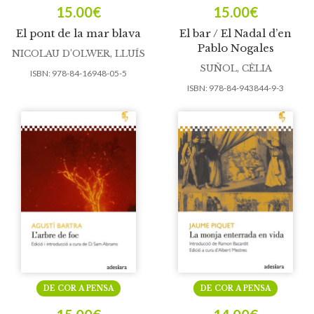
15.00
€
15.00
€
El pont de la mar blava
El bar / El Nadal d’en
Pablo Nogales
NICOLAU D’OLWER, LLUÍS
SUÑOL, CÈLIA
ISBN:
978-84-16948-05-5
ISBN:
978-84-943844-9-3
DE COR A PENSA
DE COR A PENSA