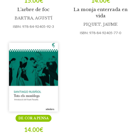
15.00
€
14.00
€
L’arbre de foc
La monja enterrada en
vida
BARTRA, AGUSTÍ
PIQUET, JAUME
ISBN:
978-84-92405-92-3
ISBN:
978-84-92405-77-0
DE COR A PENSA
14.00
€