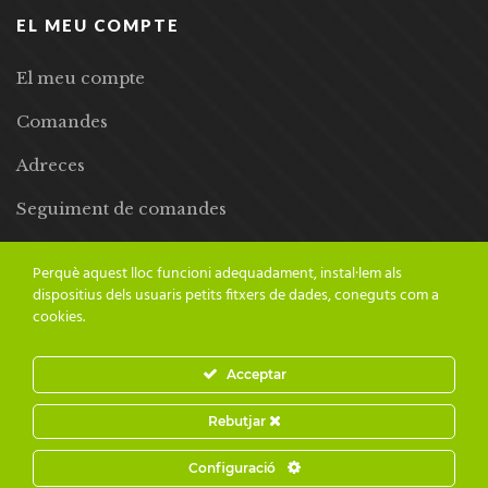
EL MEU COMPTE
El meu compte
Comandes
Adreces
Seguiment de comandes
Llista de desitjos
Perquè aquest lloc funcioni adequadament, instal·lem als
dispositius dels usuaris petits fitxers de dades, coneguts com a
cookies.
Acceptar
© 2024 Adesiara Editorial | Tots els drets reservats | Preus amb
Rebutjar
IVA inclòs |
Grademorphic
Configuració