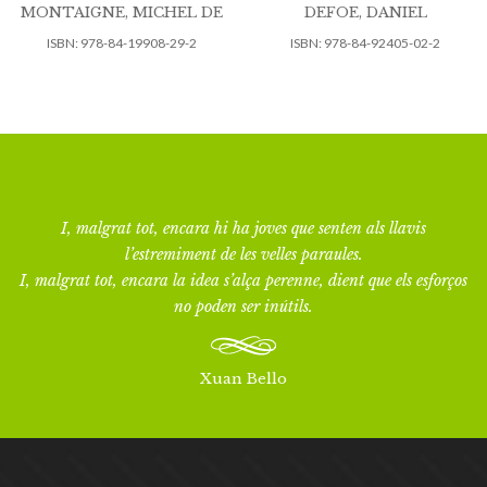
MONTAIGNE, MICHEL DE
DEFOE, DANIEL
ISBN:
978-84-19908-29-2
ISBN:
978-84-92405-02-2
I, malgrat tot, encara hi ha joves que senten als llavis
l’estremiment de les velles paraules.
I, malgrat tot, encara la idea s’alça perenne, dient que els esforços
no poden ser inútils.
Xuan Bello