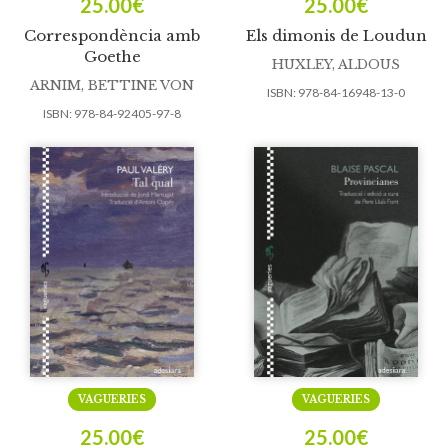
25.00
€
25.00
€
Correspondència amb
Els dimonis de Loudun
Goethe
HUXLEY, ALDOUS
ARNIM, BETTINE VON
ISBN:
978-84-16948-13-0
ISBN:
978-84-92405-97-8
VAGUERIES
VAGUERIES
25.00
€
25.00
€