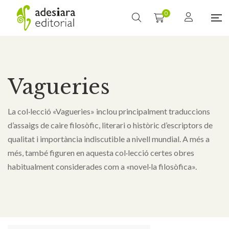
0
Vagueries
La col·lecció «Vagueries» inclou principalment traduccions
d’assaigs de caire filosòfic, literari o històric d’escriptors de
qualitat i importància indiscutible a nivell mundial. A més a
més, també figuren en aquesta col·lecció certes obres
habitualment considerades com a «novel·la filosòfica».