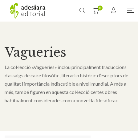
0
Vagueries
La col·lecció «Vagueries» inclou principalment traduccions
d’assaigs de caire filosòfic, literari o històric d’escriptors de
qualitat i importància indiscutible a nivell mundial. A més a
més, també figuren en aquesta col·lecció certes obres
habitualment considerades com a «novel·la filosòfica».