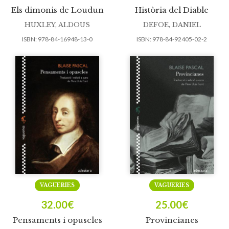
Els dimonis de Loudun
Història del Diable
HUXLEY, ALDOUS
DEFOE, DANIEL
ISBN:
978-84-16948-13-0
ISBN:
978-84-92405-02-2
VAGUERIES
VAGUERIES
32.00
€
25.00
€
Pensaments i opuscles
Provincianes