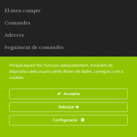
El meu compte
Comandes
Adreces
Seguiment de comandes
Llista de desitjos
Perquè aquest lloc funcioni adequadament, instal·lem als
dispositius dels usuaris petits fitxers de dades, coneguts com a
cookies.
Acceptar
© 2024 Adesiara Editorial | Tots els drets reservats | Preus amb
Rebutjar
IVA inclòs |
Grademorphic
Configuració