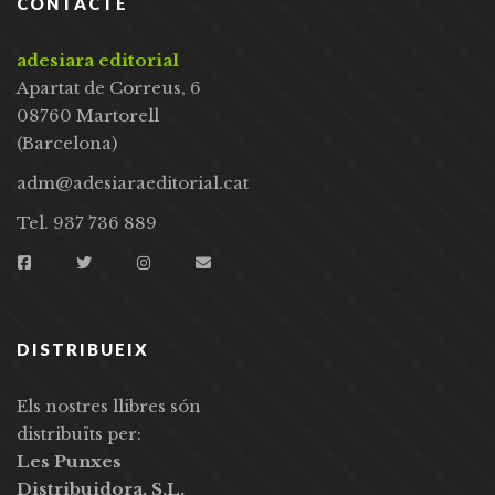
CONTACTE
adesiara editorial
Apartat de Correus, 6
08760 Martorell
(Barcelona)
adm@adesiaraeditorial.cat
Tel. 937 736 889
DISTRIBUEIX
Els nostres llibres són
distribuïts per:
Les Punxes
Distribuidora, S.L.