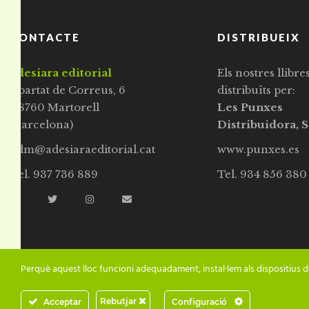
CONTACTE
DISTRIBUEIX
adesiara editorial
Els nostres llibre
Apartat de Correus, 6
distribuïts per:
08760 Martorell
Les Punxes
(Barcelona)
Distribuidora, S
adm@adesiaraeditorial.cat
www.punxes.es
Tel. 937 736 889
Tel. 934 856 380
Perquè aquest lloc funcioni adequadament, instal·lem als dispositius d
Rebutjar
Acceptar
Configuració