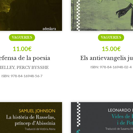
VAGUERIES
VAGUERIES
11.00
€
15.00
€
fensa de la poesia
Els antievangelis j
ISBN:
978-84-16948-02-4
HELLEY, PERCY BYSSHE
ISBN:
978-84-16948-56-7