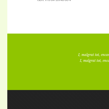
I, malgrat tot, encar
I, malgrat tot, enca