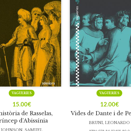
VAGUERIES
VAGUERIES
15.00
€
12.00
€
història de Rasselas,
Vides de Dante i de P
ríncep d’Abissínia
BRUNI, LEONARDO
JOHNSON, SAMUEL
ISBN:
978-84-92405-80-0