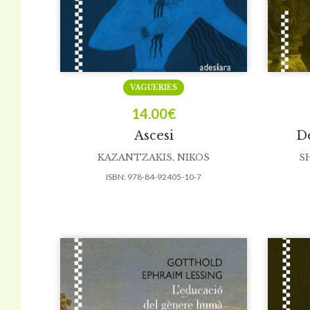
VAGUERIES
14.00
€
Ascesi
De
KAZANTZAKIS, NIKOS
S
ISBN:
978-84-92405-10-7