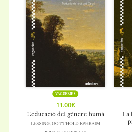
VAGUERIES
11.00
€
L’educació del gènere humà
La 
p
LESSING, GOTTHOLD EPHRAIM
ISBN:
978-84-16948-60-4