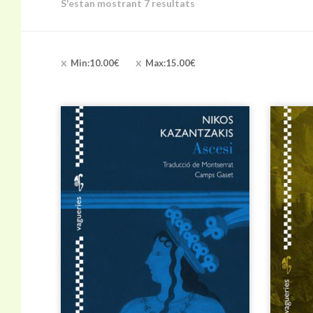
S'estan mostrant 7 resultats
Min:
10.00
€
Max:
15.00
€