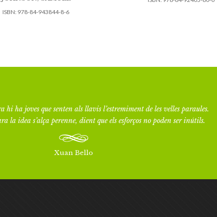
ISBN:
978-84-943844-8-6
a hi ha joves que senten als llavis l’estremiment de les velles paraules.
ra la idea s’alça perenne, dient que els esforços no poden ser inútils.
Xuan Bello