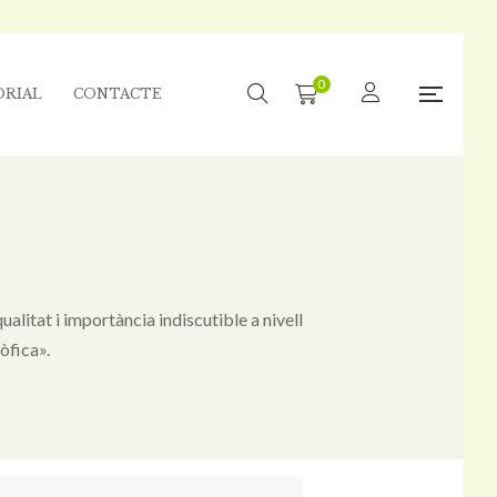
0
ORIAL
CONTACTE
ualitat i importància indiscutible a nivell
òfica».