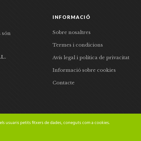
INFORMACIÓ
Sobre nosaltres
s són
Termes i condicions
.L.
Avís legal i política de privacitat
Informació sobre cookies
Contacte
els usuaris petits fitxers de dades, coneguts com a cookies.
© 2024 Adesiara Editorial | Tots els drets reservats