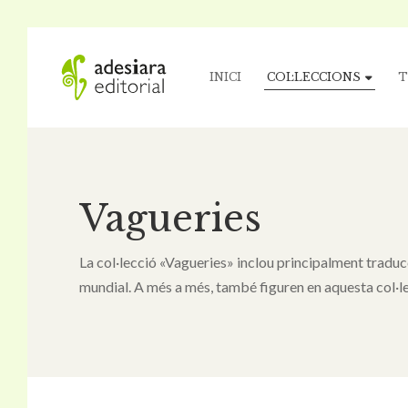
INICI
COL·LECCIONS
T
Vagueries
La col·lecció «Vagueries» inclou principalment traduccio
mundial. A més a més, també figuren en aquesta col·l