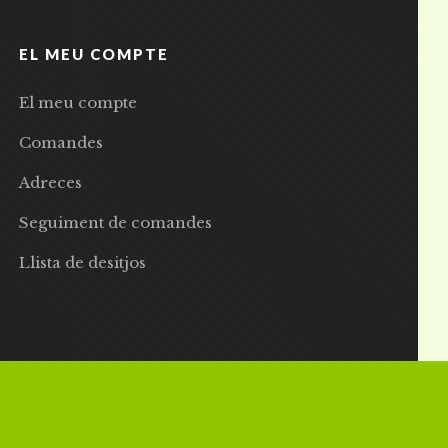
EL MEU COMPTE
El meu compte
Comandes
Adreces
Seguiment de comandes
Llista de desitjos
 | Preus amb IVA inclòs |
Grademorphic