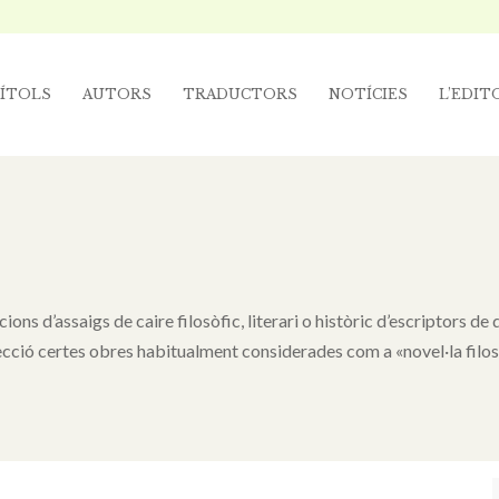
ÍTOLS
AUTORS
TRADUCTORS
NOTÍCIES
L’EDIT
ns d’assaigs de caire filosòfic, literari o històric d’escriptors de q
ecció certes obres habitualment considerades com a «novel·la filos