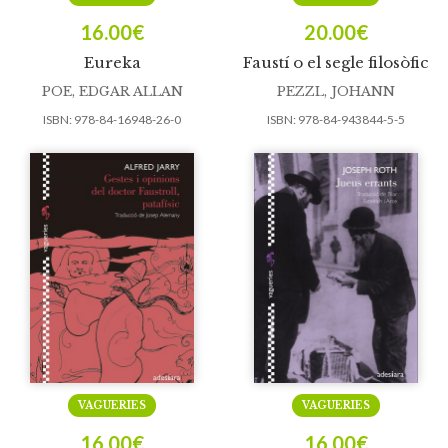
16.00
€
20.00
€
Eureka
Faustí o el segle filosòfic
POE, EDGAR ALLAN
PEZZL, JOHANN
ISBN:
978-84-16948-26-0
ISBN:
978-84-943844-5-5
VAGUERIES
VAGUERIES
16.00
€
16.00
€