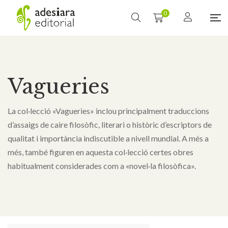
0
Vagueries
La col·lecció «Vagueries» inclou principalment traduccions
d’assaigs de caire filosòfic, literari o històric d’escriptors de
qualitat i importància indiscutible a nivell mundial. A més a
més, també figuren en aquesta col·lecció certes obres
habitualment considerades com a «novel·la filosòfica».