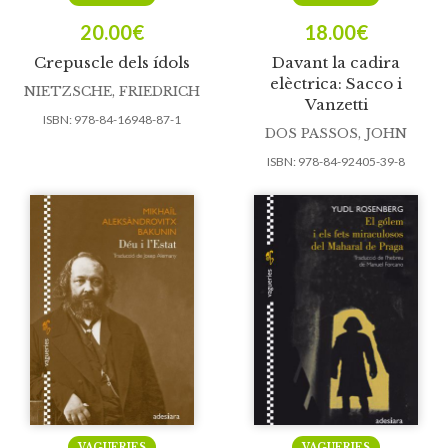
20.00
€
18.00
€
Crepuscle dels ídols
Davant la cadira
elèctrica: Sacco i
NIETZSCHE, FRIEDRICH
Vanzetti
ISBN:
978-84-16948-87-1
DOS PASSOS, JOHN
ISBN:
978-84-92405-39-8
VAGUERIES
VAGUERIES