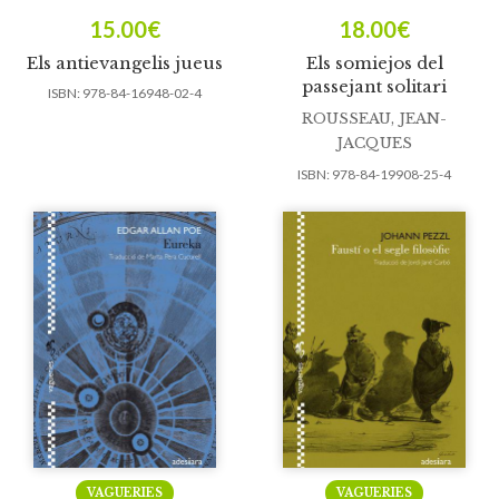
15.00
€
18.00
€
Els antievangelis jueus
Els somiejos del
passejant solitari
ISBN:
978-84-16948-02-4
ROUSSEAU, JEAN-
JACQUES
ISBN:
978-84-19908-25-4
VAGUERIES
VAGUERIES