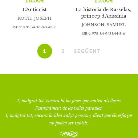
18.00
€
15.00
€
L’Anticrist
La història de Rasselas,
príncep d’Abissínia
ROTH, JOSEPH
JOHNSON, SAMUEL
ISBN:
978-84-16948-43-7
ISBN:
978-84-943844-8-6
1
2
SEGÜENT
I, malgrat tot, encara hi ha joves que senten als llavis
l’estremiment de les velles paraules.
I, malgrat tot, encara la idea s’alça perenne, dient que els esforços
no poden ser inútils.