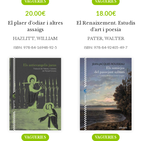
VAGUERIES
VAGUERIES
20.00
€
18.00
€
El plaer d’odiar i altres
El Renaixement. Estudis
assaigs
d’art i poesia
HAZLITT, WILLIAM
PATER, WALTER
ISBN:
978-84-16948-92-5
ISBN:
978-84-92405-49-7
VAGUERIES
VAGUERIES