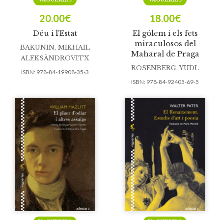
20.00
€
18.00
€
Déu i l’Estat
El gólem i els fets
miraculosos del
BAKUNIN, MIKHAÏL
Maharal de Praga
ALEKSÀNDROVITX
ROSENBERG, YUDL
ISBN:
978-84-19908-35-3
ISBN:
978-84-92405-69-5