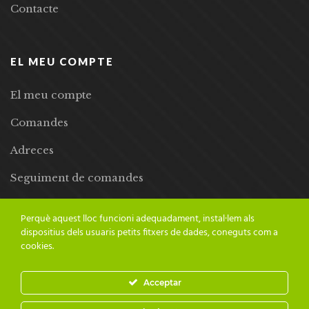
Contacte
EL MEU COMPTE
El meu compte
Comandes
Adreces
Seguiment de comandes
Llista de desitjos
Perquè aquest lloc funcioni adequadament, instal·lem als
dispositius dels usuaris petits fitxers de dades, coneguts com a
cookies.
Acceptar
© 2024 Adesiara Editorial | Tots els drets reservats | Preus amb