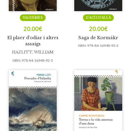
VAGUERIES
D’ACÍ I D’ALLÀ
20.00
€
20.00
€
El plaer d’odiar i altres
Saga de Kormákr
assaigs
ISBN:
978-84-16948-93-2
HAZLITT, WILLIAM
ISBN:
978-84-16948-92-5