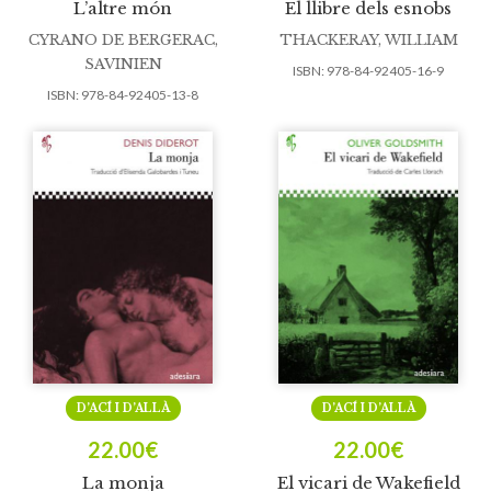
L’altre món
El llibre dels esnobs
CYRANO DE BERGERAC,
THACKERAY, WILLIAM
SAVINIEN
ISBN:
978-84-92405-16-9
ISBN:
978-84-92405-13-8
D’ACÍ I D’ALLÀ
D’ACÍ I D’ALLÀ
22.00
€
22.00
€
La monja
El vicari de Wakefield