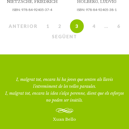
NIETZSCHE, FRIEDRICH
HOLBERG, LUDVIG
ISBN:
978-84-92405-37-4
ISBN:
978-84-92405-38-1
ANTERIOR
1
2
3
4
…
6
SEGÜENT
I, malgrat tot, encara hi ha joves que senten als llavis
l’estremiment de les velles paraules.
I, malgrat tot, encara la idea s’alça perenne, dient que els esforços
no poden ser inútils.
Xuan Bello