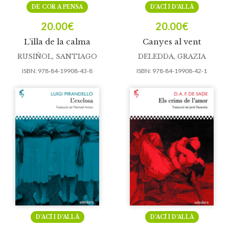
DE COR A PENSA
D’ACÍ I D’ALLÀ
20.00
€
20.00
€
L’illa de la calma
Canyes al vent
RUSIÑOL, SANTIAGO
DELEDDA, GRAZIA
ISBN:
978-84-19908-43-8
ISBN:
978-84-19908-42-1
D’ACÍ I D’ALLÀ
D’ACÍ I D’ALLÀ