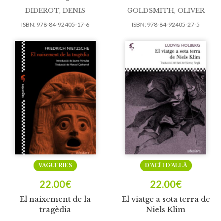
DIDEROT, DENIS
GOLDSMITH, OLIVER
ISBN:
978-84-92405-17-6
ISBN:
978-84-92405-27-5
VAGUERIES
D’ACÍ I D’ALLÀ
22.00
€
22.00
€
El naixement de la
El viatge a sota terra de
tragèdia
Niels Klim