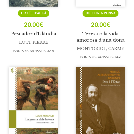
D’ACÍ I D’ALLÀ
DE COR A PENSA
20.00
€
20.00
€
Pescador d’Islàndia
Teresa o la vida
amorosa d’una dona
LOTI, PIERRE
MONTORIOL, CARME
ISBN:
978-84-19908-02-5
ISBN:
978-84-19908-34-6