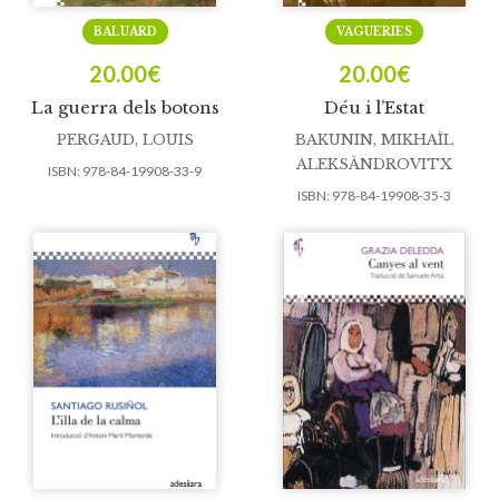
BALUARD
VAGUERIES
20.00
€
20.00
€
La guerra dels botons
Déu i l’Estat
PERGAUD, LOUIS
BAKUNIN, MIKHAÏL
ALEKSÀNDROVITX
ISBN:
978-84-19908-33-9
ISBN:
978-84-19908-35-3