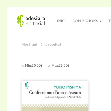
INICI
COL·LECCIONS
T
Mostrant l'únic resultat
Min:
20.00
€
Max:
25.00
€