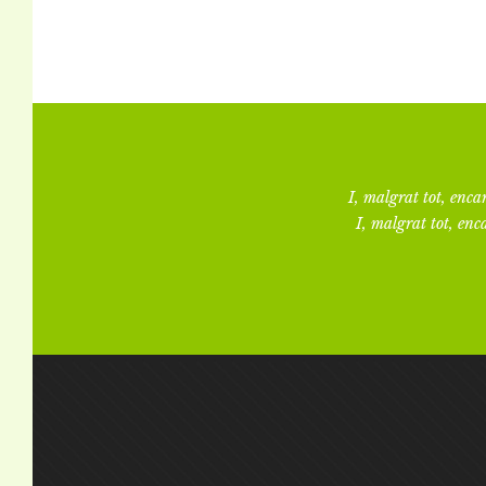
I, malgrat tot, encar
I, malgrat tot, enca