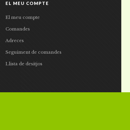
EL MEU COMPTE
El meu compte
Comandes
Adreces
Seguiment de comandes
Llista de desitjos
 | Preus amb IVA inclòs |
Grademorphic