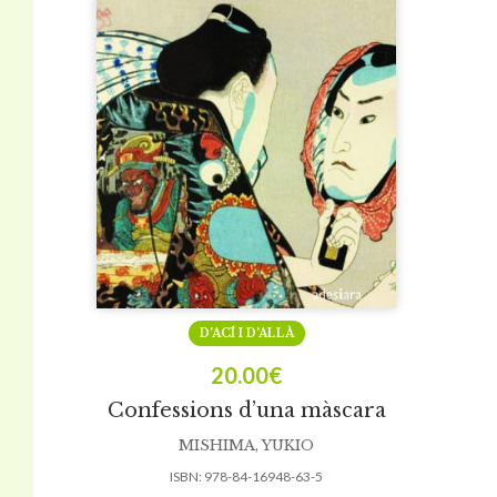
D’ACÍ I D’ALLÀ
20.00
€
Confessions d’una màscara
MISHIMA, YUKIO
ISBN:
978-84-16948-63-5