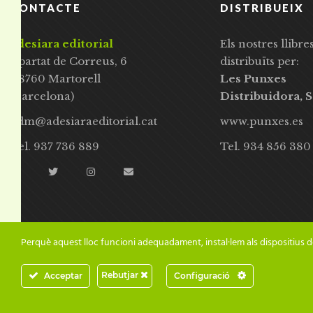
CONTACTE
DISTRIBUEIX
adesiara editorial
Els nostres llibre
Apartat de Correus, 6
distribuïts per:
08760 Martorell
Les Punxes
(Barcelona)
Distribuidora, S
adm@adesiaraeditorial.cat
www.punxes.es
Tel. 937 736 889
Tel. 934 856 380
Perquè aquest lloc funcioni adequadament, instal·lem als dispositius d
Rebutjar
Acceptar
Configuració