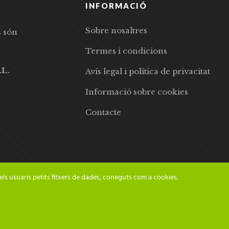
INFORMACIÓ
Sobre nosaltres
s són
Termes i condicions
.L.
Avís legal i política de privacitat
Informació sobre cookies
Contacte
els usuaris petits fitxers de dades, coneguts com a cookies.
© 2024 Adesiara Editorial | Tots els drets reservats