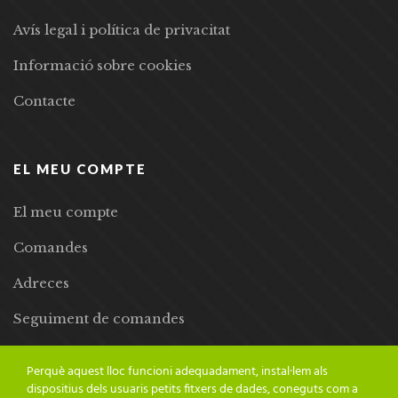
Avís legal i política de privacitat
Informació sobre cookies
Contacte
EL MEU COMPTE
El meu compte
Comandes
Adreces
Seguiment de comandes
Llista de desitjos
Perquè aquest lloc funcioni adequadament, instal·lem als
dispositius dels usuaris petits fitxers de dades, coneguts com a