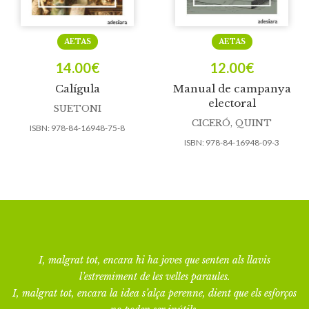
AETAS
AETAS
14.00
€
12.00
€
Calígula
Manual de campanya
electoral
SUETONI
CICERÓ, QUINT
ISBN:
978-84-16948-75-8
ISBN:
978-84-16948-09-3
I, malgrat tot, encara hi ha joves que senten als llavis
l’estremiment de les velles paraules.
I, malgrat tot, encara la idea s’alça perenne, dient que els esforços