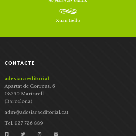
no poden ser inútils.
Xuan Bello
CONTACTE
adesiara editorial
Apartat de Correus, 6
08760 Martorell
(Barcelona)
adm@adesiaraeditorial.cat
Tel. 937 736 889