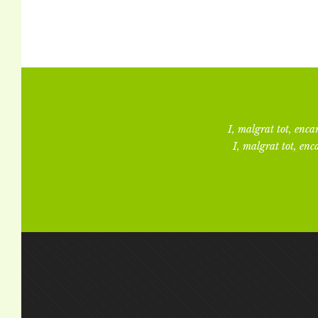
I, malgrat tot, encar
I, malgrat tot, enca