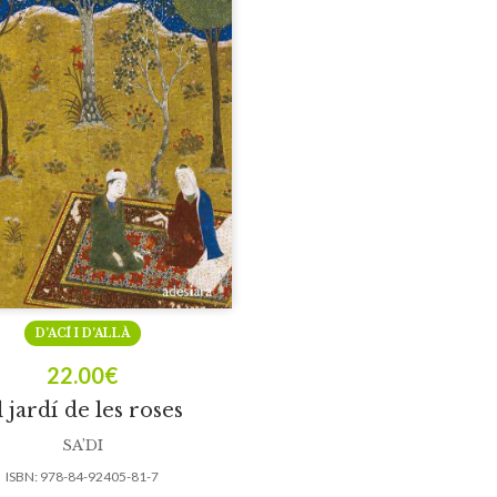
D’ACÍ I D’ALLÀ
22.00
€
l jardí de les roses
SA’DI
ISBN:
978-84-92405-81-7