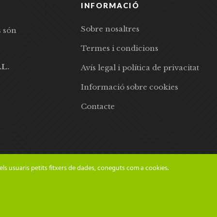
INFORMACIÓ
Sobre nosaltres
s són
Termes i condicions
.L.
Avís legal i política de privacitat
Informació sobre cookies
Contacte
els usuaris petits fitxers de dades, coneguts com a cookies.
© 2024 Adesiara Editorial | Tots els drets reservats