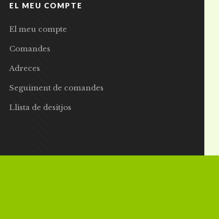
EL MEU COMPTE
El meu compte
Comandes
Adreces
Seguiment de comandes
Llista de desitjos
 | Preus amb IVA inclòs |
Grademorphic