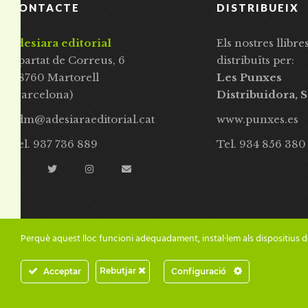
CONTACTE
DISTRIBUEIX
adesiara editorial
Els nostres llibre
Apartat de Correus, 6
distribuïts per:
08760 Martorell
Les Punxes
(Barcelona)
Distribuidora, S
adm@adesiaraeditorial.cat
www.punxes.es
Tel. 937 736 889
Tel. 934 856 380
Perquè aquest lloc funcioni adequadament, instal·lem als dispositius d
Rebutjar
Acceptar
Configuració