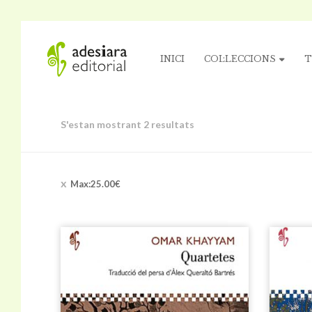
INICI
COL·LECCIONS
T
S'estan mostrant 2 resultats
Max:
25.00
€