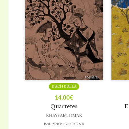
D’ACÍ I D’ALLÀ
14.00
€
Quartetes
E
KHAYYAM, OMAR
ISBN:
978-84-92405-26-8