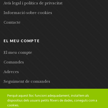
Avís legal i política de privacitat
Informació sobre cookies
Contacte
EL MEU COMPTE
El meu compte
Comandes
Adreces
Seguiment de comandes
Llista de desitjos
Perquè aquest lloc funcioni adequadament, instal·lem als
dispositius dels usuaris petits fitxers de dades, coneguts com a
cookies.