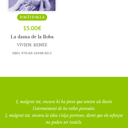
D’ACÍ I D’ALLÀ
15.00
€
La dama de la lloba
VIVIEN, RENÉE
ISBN:
978-84-16948-80-2
I, malgrat tot, encara hi ha joves que senten als llavis
l’estremiment de les velles paraules.
I, malgrat tot, encara la idea s’alça perenne, dient que els esforços
no poden ser inútils.