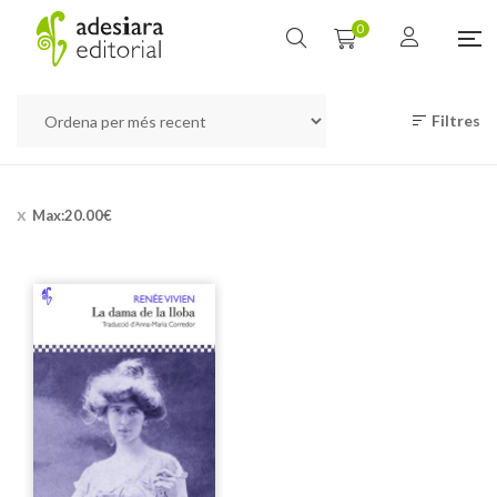
0
Filtres
Max:
20.00
€