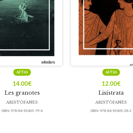
AETAS
AETAS
14.00
€
12.00
€
Les granotes
Lisístrata
ARISTÒFANES
ARISTÒFANES
ISBN:
978-84-92405-79-4
ISBN:
978-84-92405-28-2