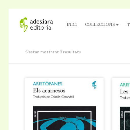
INICI
COL·LECCIONS
T
S'estan mostrant 3 resultats