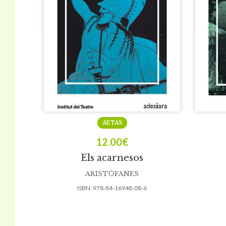
AETAS
12.00
€
Els acarnesos
ARISTÒFANES
ISBN:
978-84-16948-08-6