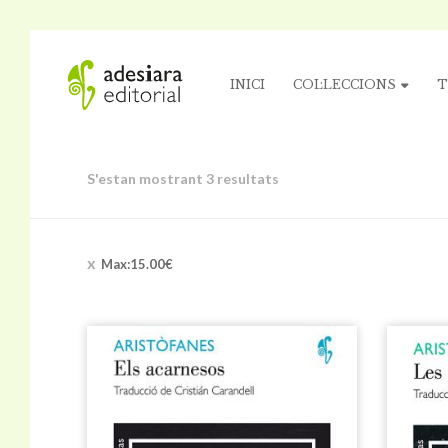
INICI
COL·LECCIONS
T
S'estan mostrant 3 resultats
Max:
15.00
€