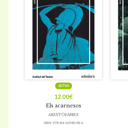
AETAS
12.00
€
Els acarnesos
ARISTÒFANES
ISBN:
978-84-16948-08-6