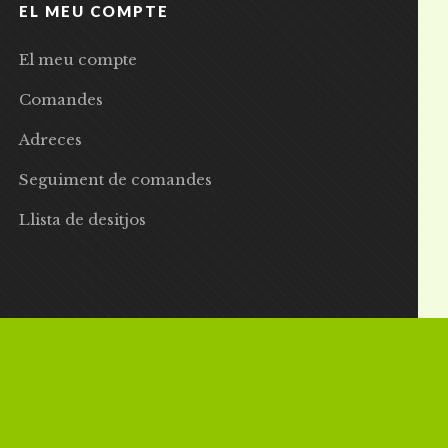
EL MEU COMPTE
El meu compte
Comandes
Adreces
Seguiment de comandes
Llista de desitjos
 | Preus amb IVA inclòs |
Grademorphic