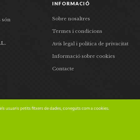
INFORMACIÓ
Sobre nosaltres
s són
Termes i condicions
.L.
Avís legal i política de privacitat
Informació sobre cookies
Contacte
els usuaris petits fitxers de dades, coneguts com a cookies.
© 2024 Adesiara Editorial | Tots els drets reservats