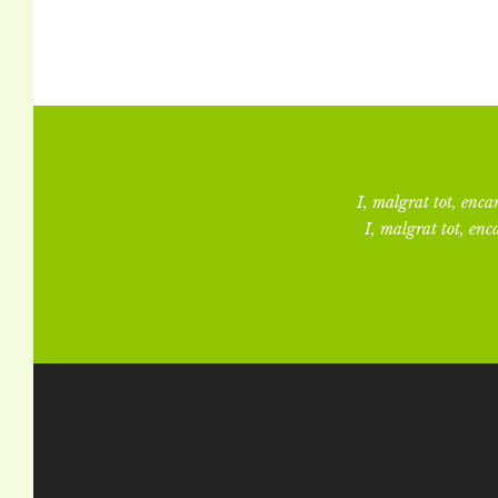
I, malgrat tot, encar
I, malgrat tot, enca