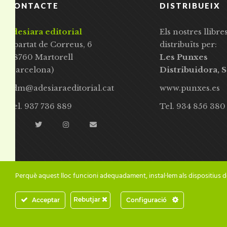
CONTACTE
DISTRIBUEIX
adesiara editorial
Els nostres llibre
Apartat de Correus, 6
distribuïts per:
08760 Martorell
Les Punxes
(Barcelona)
Distribuidora, S
adm@adesiaraeditorial.cat
www.punxes.es
Tel. 937 736 889
Tel. 934 856 380
Perquè aquest lloc funcioni adequadament, instal·lem als dispositius d
Rebutjar
Acceptar
Configuració