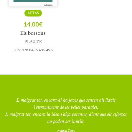
AETAS
14.00
€
Els bessons
PLAUTE
ISBN:
978-84-92405-45-9
I, malgrat tot, encara hi ha joves que senten als llavis
l’estremiment de les velles paraules.
I, malgrat tot, encara la idea s’alça perenne, dient que els esforços
no poden ser inútils.