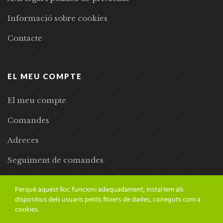
Informació sobre cookies
Contacte
EL MEU COMPTE
El meu compte
Comandes
Adreces
Seguiment de comandes
Llista de desitjos
Perquè aquest lloc funcioni adequadament, instal·lem als
dispositius dels usuaris petits fitxers de dades, coneguts com a
cookies.