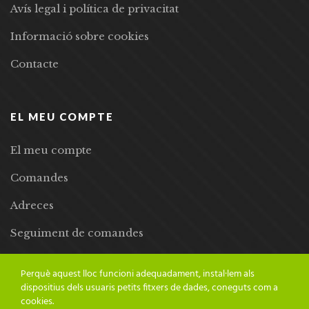
Avís legal i política de privacitat
Informació sobre cookies
Contacte
EL MEU COMPTE
El meu compte
Comandes
Adreces
Seguiment de comandes
Llista de desitjos
Perquè aquest lloc funcioni adequadament, instal·lem als
dispositius dels usuaris petits fitxers de dades, coneguts com a
cookies.