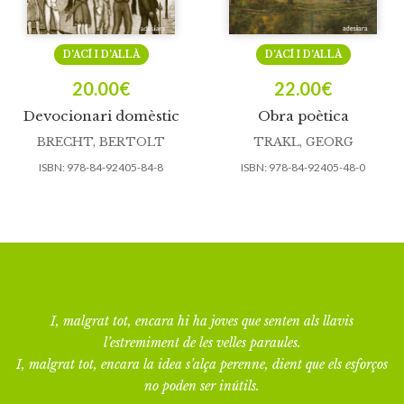
D’ACÍ I D’ALLÀ
D’ACÍ I D’ALLÀ
20.00
€
22.00
€
Devocionari domèstic
Obra poètica
BRECHT, BERTOLT
TRAKL, GEORG
ISBN:
978-84-92405-84-8
ISBN:
978-84-92405-48-0
I, malgrat tot, encara hi ha joves que senten als llavis
l’estremiment de les velles paraules.
I, malgrat tot, encara la idea s’alça perenne, dient que els esforços
no poden ser inútils.