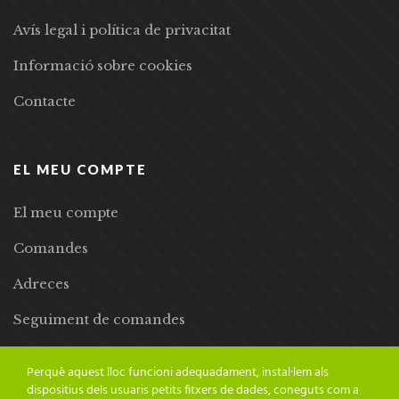
Avís legal i política de privacitat
Informació sobre cookies
Contacte
EL MEU COMPTE
El meu compte
Comandes
Adreces
Seguiment de comandes
Llista de desitjos
Perquè aquest lloc funcioni adequadament, instal·lem als
dispositius dels usuaris petits fitxers de dades, coneguts com a