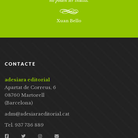
no poden ser inútils.
Xuan Bello
CONTACTE
adesiara editorial
Apartat de Correus, 6
08760 Martorell
(Barcelona)
adm@adesiaraeditorial.cat
Tel. 937 736 889