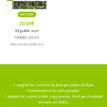
BALUARD
20.00
€
El poble aeri
VERNE, JULES
ISBN:
978-84-16948-79-6
I, malgrat tot, encara hi ha joves que senten als llavis
l’estremiment de les velles paraules.
I, malgrat tot, encara la idea s’alça perenne, dient que els esforços
no poden ser inútils.