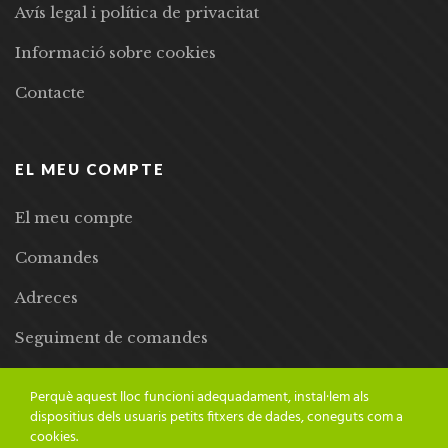
Avís legal i política de privacitat
Informació sobre cookies
Contacte
EL MEU COMPTE
El meu compte
Comandes
Adreces
Seguiment de comandes
Llista de desitjos
Perquè aquest lloc funcioni adequadament, instal·lem als
dispositius dels usuaris petits fitxers de dades, coneguts com a
cookies.