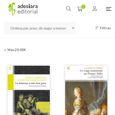
0
Filtres
Max:
20.00
€