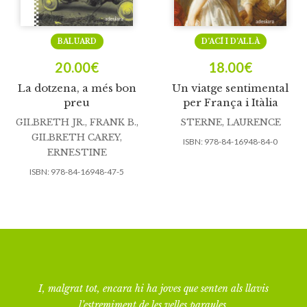
BALUARD
D’ACÍ I D’ALLÀ
20.00
€
18.00
€
La dotzena, a més bon
Un viatge sentimental
preu
per França i Itàlia
GILBRETH JR., FRANK B.
,
STERNE, LAURENCE
GILBRETH CAREY,
ISBN:
978-84-16948-84-0
ERNESTINE
ISBN:
978-84-16948-47-5
I, malgrat tot, encara hi ha joves que senten als llavis
l’estremiment de les velles paraules.