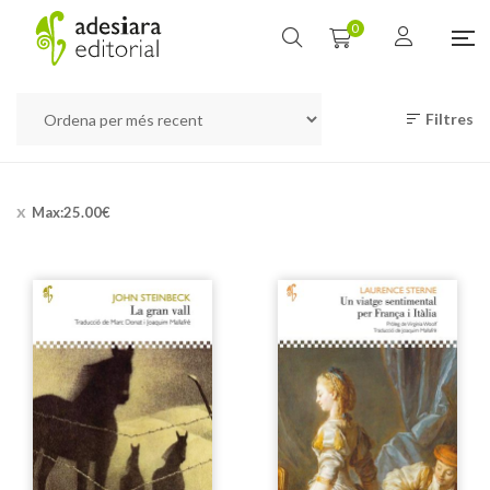
0
Filtres
Max:
25.00
€