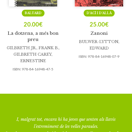
BALUARD
D’ACÍ I D’ALLÀ
20.00
€
25.00
€
La dotzena, a més bon
Zanoni
preu
BULWER-LYTTON,
GILBRETH JR., FRANK B.
,
EDWARD
GILBRETH CAREY,
ISBN:
978-84-16948-07-9
ERNESTINE
ISBN:
978-84-16948-47-5
I, malgrat tot, encara hi ha joves que senten als llavis
l’estremiment de les velles paraules.