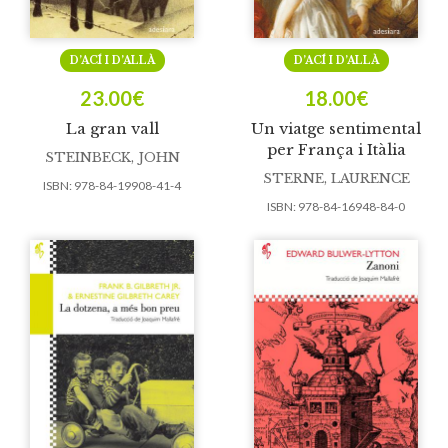
D’ACÍ I D’ALLÀ
D’ACÍ I D’ALLÀ
23.00
€
18.00
€
La gran vall
Un viatge sentimental
per França i Itàlia
STEINBECK, JOHN
STERNE, LAURENCE
ISBN:
978-84-19908-41-4
ISBN:
978-84-16948-84-0