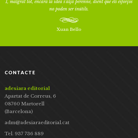
I, malgrat tot, encara la idea s’alça perenne, dient que els esforços
no poden ser inútils.
Xuan Bello
CONTACTE
adesiara editorial
Apartat de Correus, 6
08760 Martorell
(Barcelona)
adm@adesiaraeditorial.cat
Tel. 937 736 889