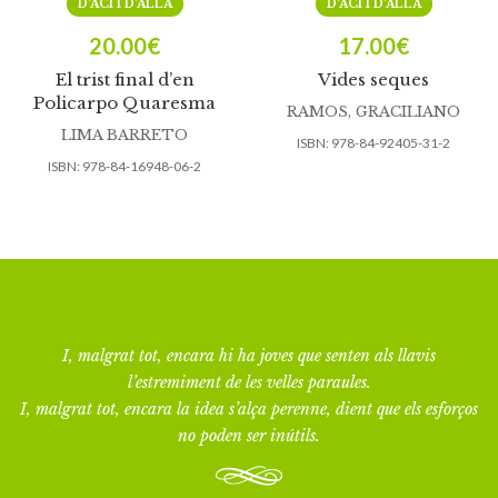
D’ACÍ I D’ALLÀ
D’ACÍ I D’ALLÀ
20.00
€
17.00
€
El trist final d’en
Vides seques
Policarpo Quaresma
RAMOS, GRACILIANO
LIMA BARRETO
ISBN:
978-84-92405-31-2
ISBN:
978-84-16948-06-2
I, malgrat tot, encara hi ha joves que senten als llavis
l’estremiment de les velles paraules.
I, malgrat tot, encara la idea s’alça perenne, dient que els esforços
no poden ser inútils.