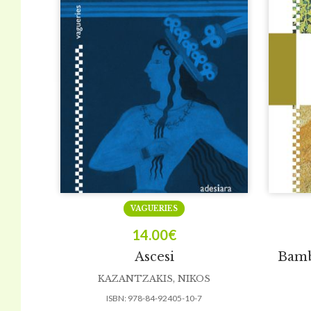
VAGUERIES
14.00
€
Ascesi
Bambi
KAZANTZAKIS, NIKOS
ISBN:
978-84-92405-10-7