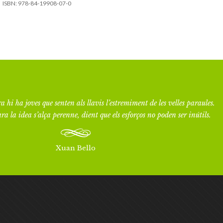
ISBN:
978-84-19908-07-0
a hi ha joves que senten als llavis l’estremiment de les velles paraules.
ra la idea s’alça perenne, dient que els esforços no poden ser inútils.
Xuan Bello