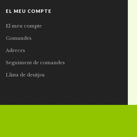
EL MEU COMPTE
El meu compte
Comandes
Adreces
Seguiment de comandes
Llista de desitjos
 | Preus amb IVA inclòs |
Grademorphic