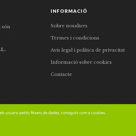
INFORMACIÓ
Sobre nosaltres
s són
Termes i condicions
.L.
Avís legal i política de privacitat
Informació sobre cookies
Contacte
els usuaris petits fitxers de dades, coneguts com a cookies.
© 2024 Adesiara Editorial | Tots els drets reservats