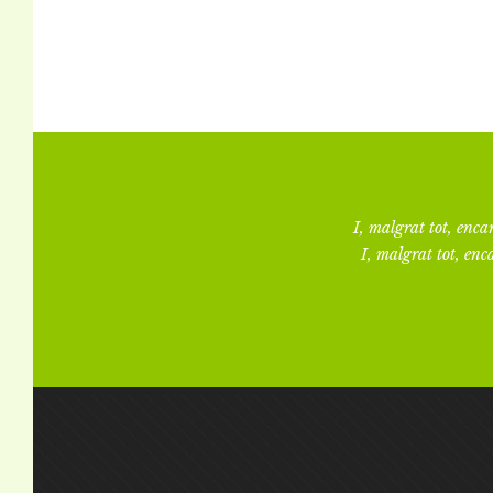
I, malgrat tot, encar
I, malgrat tot, enca