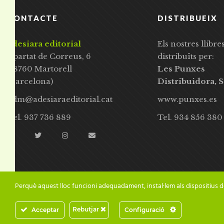
CONTACTE
DISTRIBUEIX
adesiara editorial
Els nostres llibre
Apartat de Correus, 6
distribuïts per:
08760 Martorell
Les Punxes
(Barcelona)
Distribuidora, S
adm@adesiaraeditorial.cat
www.punxes.es
Tel. 937 736 889
Tel. 934 856 380
Perquè aquest lloc funcioni adequadament, instal·lem als dispositius d
Rebutjar
Acceptar
Configuració