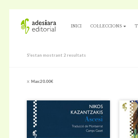
INICI
COL·LECCIONS
T
S'estan mostrant 2 resultats
Max:
20.00
€