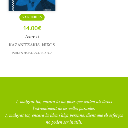
VAGUERIES
14.00
€
Ascesi
KAZANTZAKIS, NIKOS
ISBN:
978-84-92405-10-7
I, malgrat tot, encara hi ha joves que senten als llavis
l’estremiment de les velles paraules.
I, malgrat tot, encara la idea s’alça perenne, dient que els esforços
no poden ser inútils.