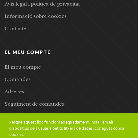
Avís legal i política de privacitat
Informació sobre cookies
Contacte
EL MEU COMPTE
El meu compte
Comandes
Adreces
Seguiment de comandes
Llista de desitjos
Perquè aquest lloc funcioni adequadament, instal·lem als
dispositius dels usuaris petits fitxers de dades, coneguts com a
cookies.