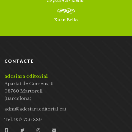
no poden ser inútils.
Xuan Bello
CONTACTE
adesiara editorial
Apartat de Correus, 6
08760 Martorell
(Barcelona)
adm@adesiaraeditorial.cat
Tel. 937 736 889