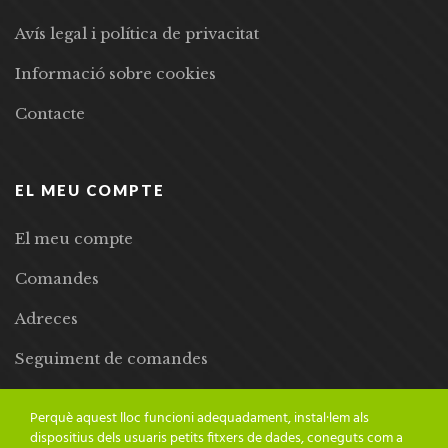
Avís legal i política de privacitat
Informació sobre cookies
Contacte
EL MEU COMPTE
El meu compte
Comandes
Adreces
Seguiment de comandes
Llista de desitjos
Perquè aquest lloc funcioni adequadament, instal·lem als
dispositius dels usuaris petits fitxers de dades, coneguts com a