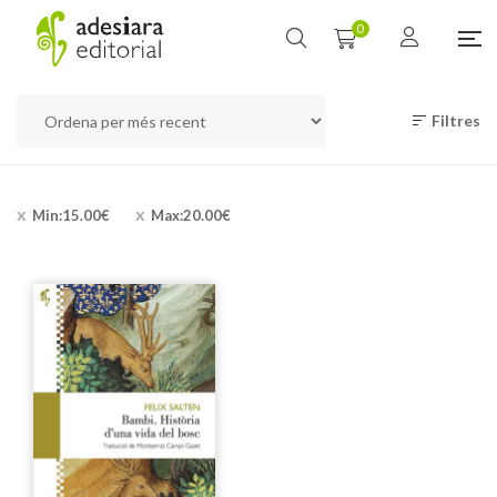
0
Filtres
Min:
15.00
€
Max:
20.00
€