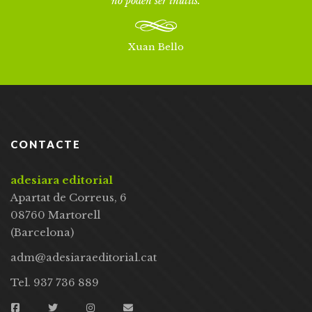
no poden ser inútils.
Xuan Bello
CONTACTE
adesiara editorial
Apartat de Correus, 6
08760 Martorell
(Barcelona)
adm@adesiaraeditorial.cat
Tel. 937 736 889