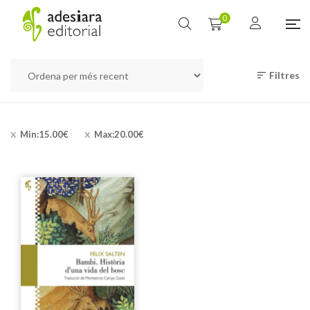
0
Filtres
Min:
15.00
€
Max:
20.00
€