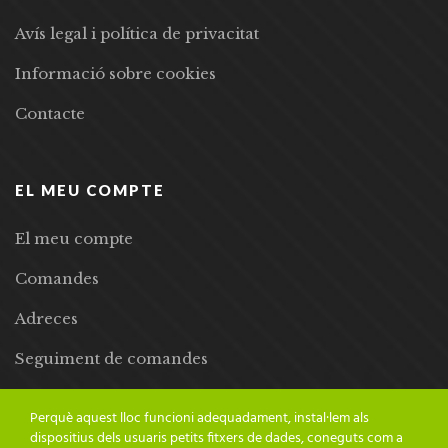
Avís legal i política de privacitat
Informació sobre cookies
Contacte
EL MEU COMPTE
El meu compte
Comandes
Adreces
Seguiment de comandes
Llista de desitjos
Perquè aquest lloc funcioni adequadament, instal·lem als
dispositius dels usuaris petits fitxers de dades, coneguts com a