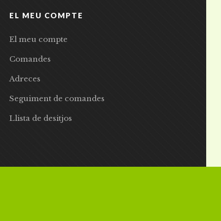
EL MEU COMPTE
El meu compte
Comandes
Adreces
Seguiment de comandes
Llista de desitjos
 | Preus amb IVA inclòs |
Grademorphic