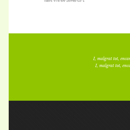
ISBN:
978-84-16948-03-1
I, malgrat tot, encar
I, malgrat tot, enca