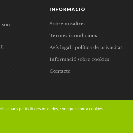
INFORMACIÓ
Sobre nosaltres
s són
Termes i condicions
.L.
Avís legal i política de privacitat
Informació sobre cookies
Contacte
els usuaris petits fitxers de dades, coneguts com a cookies.
© 2024 Adesiara Editorial | Tots els drets reservats