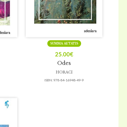
SUMMA AETATIS
25.00
€
Odes
HORACI
ISBN:
978-84-16948-49-9