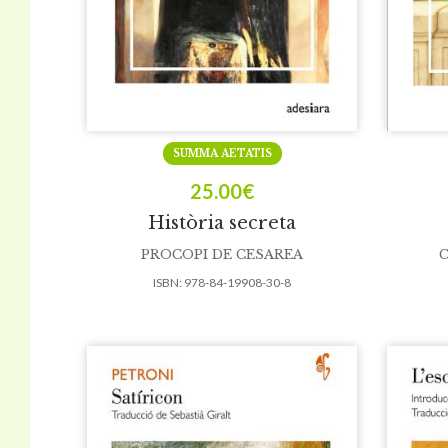
SUMMA AETATIS
25.00
€
Història secreta
PROCOPI DE CESAREA
C
ISBN:
978-84-19908-30-8