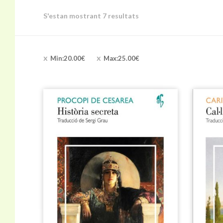
S'estan mostrant 7 resultats
Min:
20.00
€
Max:
25.00
€