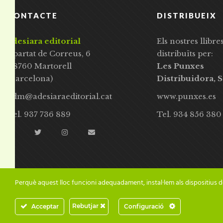
CONTACTE
DISTRIBUEIX
adesiara editorial
Els nostres llibre
Apartat de Correus, 6
distribuïts per:
08760 Martorell
Les Punxes
(Barcelona)
Distribuidora, S
adm@adesiaraeditorial.cat
www.punxes.es
Tel. 937 736 889
Tel. 934 856 380
Perquè aquest lloc funcioni adequadament, instal·lem als dispositius d
Rebutjar
Acceptar
Configuració