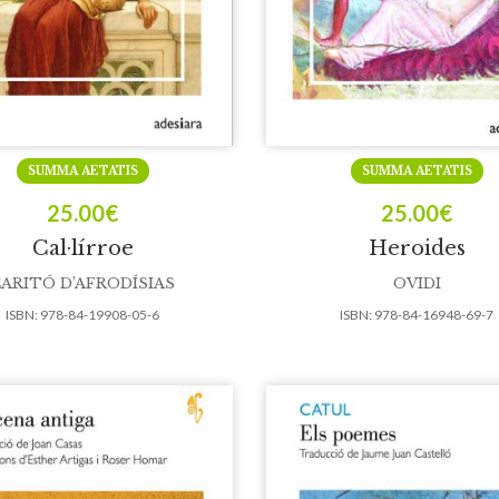
SUMMA AETATIS
SUMMA AETATIS
25.00
€
25.00
€
Cal·lírroe
Heroides
ARITÓ D’AFRODÍSIAS
OVIDI
ISBN:
978-84-19908-05-6
ISBN:
978-84-16948-69-7