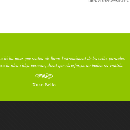
ISBN:
978-84-19908-26-1
a hi ha joves que senten als llavis l’estremiment de les velles paraules.
ra la idea s’alça perenne, dient que els esforços no poden ser inútils.
Xuan Bello