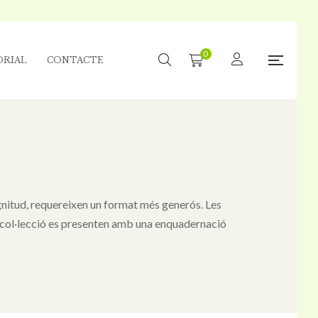
0
ORIAL
CONTACTE
agnitud, requereixen un format més generós. Les
ta col·lecció es presenten amb una enquadernació