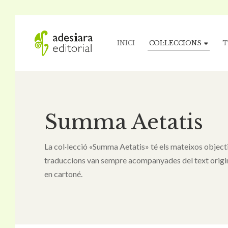
INICI
COL·LECCIONS
T
Summa Aetatis
La col·lecció «Summa Aetatis» té els mateixos objecti
traduccions van sempre acompanyades del text original
en cartoné.