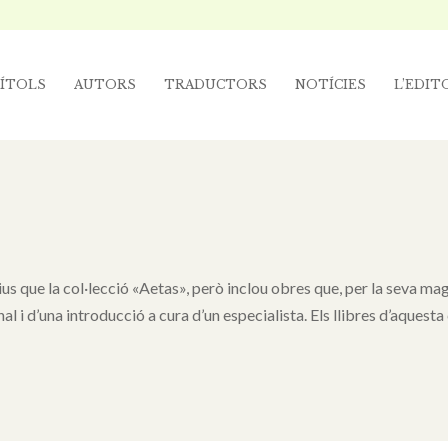
ÍTOLS
AUTORS
TRADUCTORS
NOTÍCIES
L’EDIT
us que la col·lecció «Aetas», però inclou obres que, per la seva m
 i d’una introducció a cura d’un especialista. Els llibres d’aques