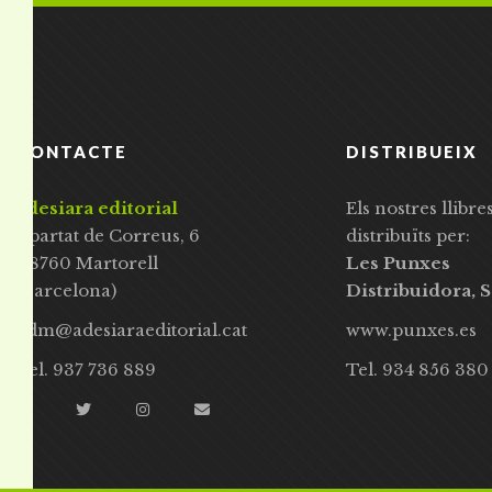
CONTACTE
DISTRIBUEIX
adesiara editorial
Els nostres llibre
Apartat de Correus, 6
distribuïts per:
08760 Martorell
Les Punxes
(Barcelona)
Distribuidora, S
adm@adesiaraeditorial.cat
www.punxes.es
Tel. 937 736 889
Tel. 934 856 380