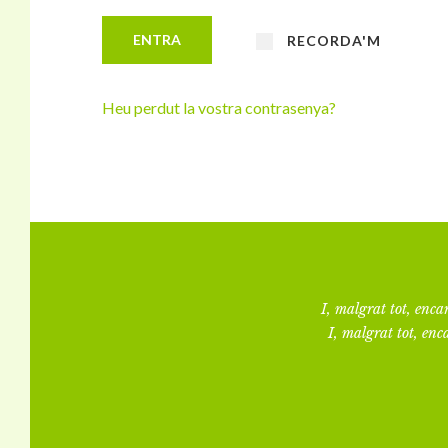
ENTRA
RECORDA'M
Heu perdut la vostra contrasenya?
I, malgrat tot, encar
I, malgrat tot, enca