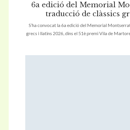
6a edició del Memorial Mo
traducció de clàssics gre
S’ha convocat la 6a edició del Memorial Montserrat
grecs i llatins 2026, dins el 51è premi Vila de Martore
propostes finalitza el 19 de febrer del 2026. Po
https://premivila.martorell.cat/traduc