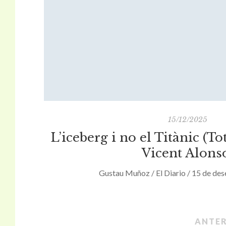
15/12/2025
L’iceberg i no el Titànic (T
Vicent Alons
Gustau Muñoz / El Diario / 15 de de
ANTE