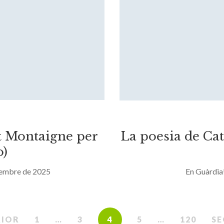
ot Montaigne per
La poesia de Ca
o)
sembre de 2025
En Guàrdia
RIOR
1
…
3
4
5
…
120
SE