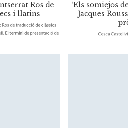
ntserrat Ros de
‘Els somiejos de
cs i llatins
Jacques Rouss
pr
 Ros de traducció de clàssics
ll. El termini de presentació de
Cesca Castellví
deu llegir-ne les bases a:
cio-de-classics/