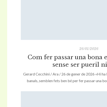
26/01/2026
Com fer passar una bona e
sense ser pueril n
Gerard Cecchini / Ara / 26 de gener de 2026 «Hi ha ll
banals, semblen fets ben bé per fer passar una bona
d’esbossos (del cavaller Geoffrey Crayon), de Wa
paradigmàtic d’aquest fenomen.» Gera