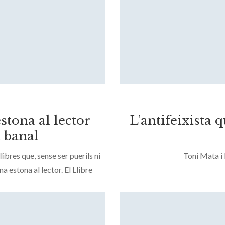
stona al lector
L’antifeixista 
i banal
ibres que, sense ser puerils ni
Toni Mata i 
 estona al lector. El Llibre
shington Irving, és un cas
rd Cecchini, Ara