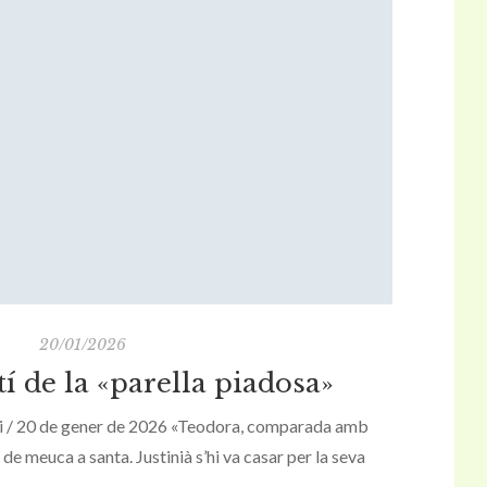
20/01/2026
tí de la «parella piadosa»
vui / 20 de gener de 2026 «Teodora, comparada amb
de meuca a santa. Justinià s’hi va casar per la seva
assió que tiraria endavant les restes de l’imperi.