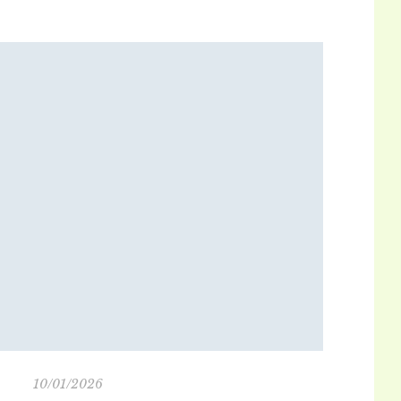
s claus íntimes d’un període fonamental de la cultura
occidental.» […]
10/01/2026