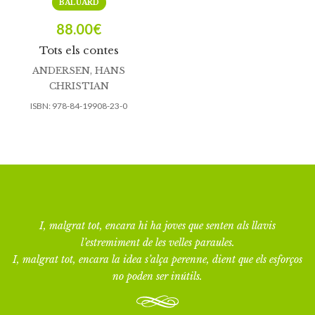
BALUARD
88.00
€
Tots els contes
ANDERSEN, HANS
CHRISTIAN
ISBN:
978-84-19908-23-0
I, malgrat tot, encara hi ha joves que senten als llavis
l’estremiment de les velles paraules.
I, malgrat tot, encara la idea s’alça perenne, dient que els esforços
no poden ser inútils.