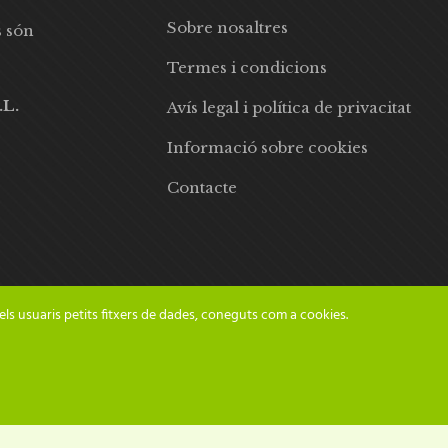
Sobre nosaltres
s són
Termes i condicions
.L.
Avís legal i política de privacitat
Informació sobre cookies
Contacte
els usuaris petits fitxers de dades, coneguts com a cookies.
© 2024 Adesiara Editorial | Tots els drets reservats