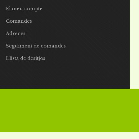
El meu compte
Comandes
Adreces
Seguiment de comandes
Llista de desitjos
 | Preus amb IVA inclòs |
Grademorphic