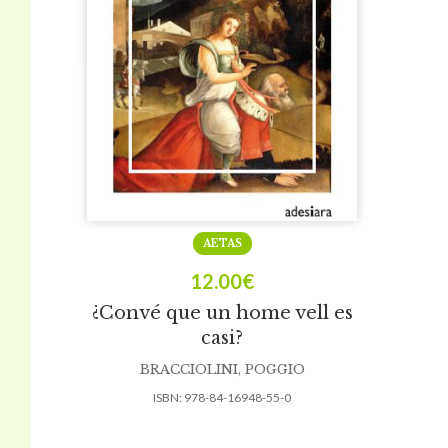
AETAS
12.00
€
¿Convé que un home vell es
casi?
BRACCIOLINI, POGGIO
ISBN:
978-84-16948-55-0