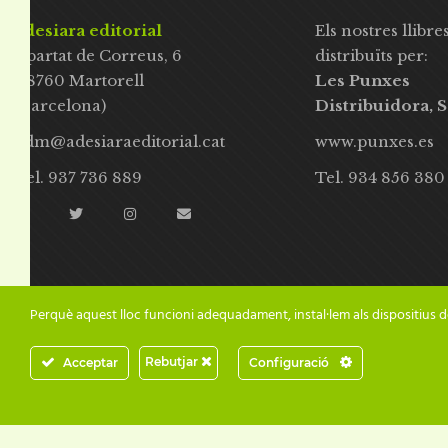
adesiara editorial
Els nostres llibre
Apartat de Correus, 6
distribuïts per:
08760 Martorell
Les Punxes
(Barcelona)
Distribuidora, S
adm@adesiaraeditorial.cat
www.punxes.es
Tel. 937 736 889
Tel. 934 856 380
Perquè aquest lloc funcioni adequadament, instal·lem als dispositius d
Rebutjar
Acceptar
Configuració