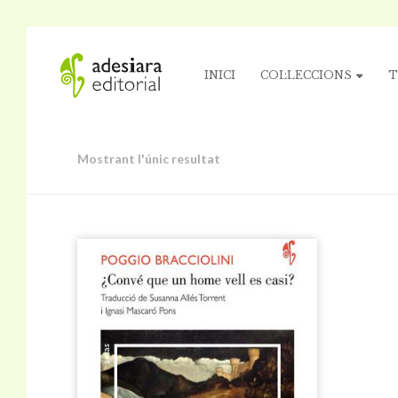
INICI
COL·LECCIONS
T
Mostrant l'únic resultat