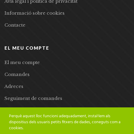
Avís legal i política de privacitat
Informació sobre cookies
Contacte
EL MEU COMPTE
El meu compte
Comandes
Adreces
Seguiment de comandes
Llista de desitjos
Perquè aquest lloc funcioni adequadament, instal·lem als
dispositius dels usuaris petits fitxers de dades, coneguts com a
cookies.