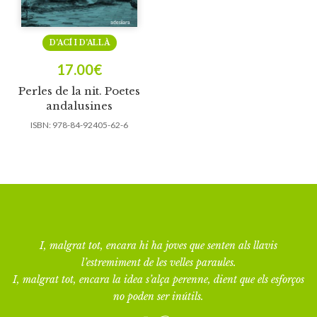
D’ACÍ I D’ALLÀ
17.00
€
Perles de la nit. Poetes
andalusines
ISBN:
978-84-92405-62-6
I, malgrat tot, encara hi ha joves que senten als llavis
l’estremiment de les velles paraules.
I, malgrat tot, encara la idea s’alça perenne, dient que els esforços
no poden ser inútils.