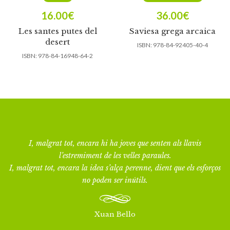
16.00
€
36.00
€
Les santes putes del
Saviesa grega arcaica
desert
ISBN:
978-84-92405-40-4
ISBN:
978-84-16948-64-2
I, malgrat tot, encara hi ha joves que senten als llavis
l’estremiment de les velles paraules.
I, malgrat tot, encara la idea s’alça perenne, dient que els esforços
no poden ser inútils.
Xuan Bello