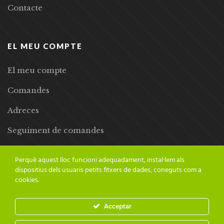
Contacte
EL MEU COMPTE
El meu compte
Comandes
Adreces
Seguiment de comandes
Llista de desitjos
Perquè aquest lloc funcioni adequadament, instal·lem als
dispositius dels usuaris petits fitxers de dades, coneguts com a
cookies.
Acceptar
© 2024 Adesiara Editorial | Tots els drets reservats | Preus amb