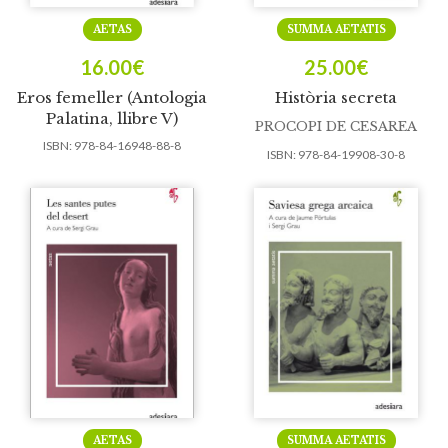
AETAS
SUMMA AETATIS
16.00
€
25.00
€
Eros femeller (Antologia
Història secreta
Palatina, llibre V)
PROCOPI DE CESAREA
ISBN:
978-84-16948-88-8
ISBN:
978-84-19908-30-8
AETAS
SUMMA AETATIS