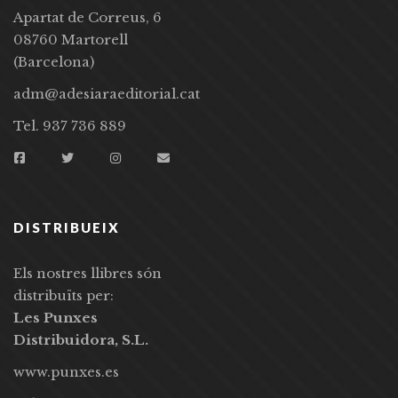
Apartat de Correus, 6
08760 Martorell
(Barcelona)
adm@adesiaraeditorial.cat
Tel. 937 736 889
DISTRIBUEIX
Els nostres llibres són
distribuïts per:
Les Punxes
Distribuidora, S.L.
www.punxes.es