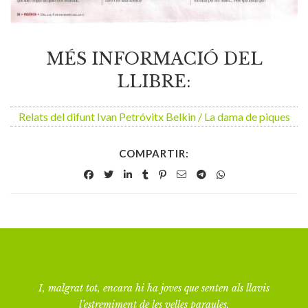
MÉS INFORMACIÓ DEL
LLIBRE:
Relats del difunt Ivan Petróvitx Belkin / La dama de piques
COMPARTIR:
I, malgrat tot, encara hi ha joves que senten als llavis
l’estremiment de les velles paraules.