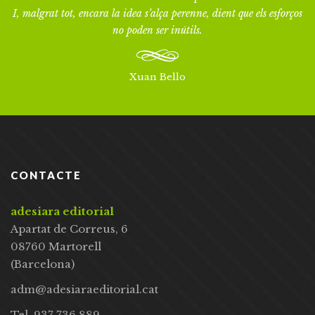
I, malgrat tot, encara la idea s’alça perenne, dient que els esforços
no poden ser inútils.
Xuan Bello
CONTACTE
adesiara editorial
Apartat de Correus, 6
08760 Martorell
(Barcelona)
adm@adesiaraeditorial.cat
Tel. 937 736 889