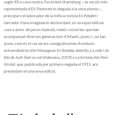
segle XX a casa nostra. Excel·lent dramaturg —la versió més
representada d’
Els Pastorets
és deguda a la seva ploma—,
principal col·laborador de la mítica revista
En Patufet
i
narrador d’una imaginació desbordant, es va especialitzar
com a autor de peces teatrals, relats i novel·les que han
acompanyat diverses generacions d’infants, joves i... no tan
joves, com és el cas de les conegudíssimes
Aventures
extraordinàries d’en Massagran
,
En Bolabà, detectiu
,
La vida i els
fets de Justí Tant-se-val
(Adesiara, 2019) o
La fortuna d’en Pere
Virolet
, que, publicada per primera vegada el 1915, ara
presentem en una nova edició.