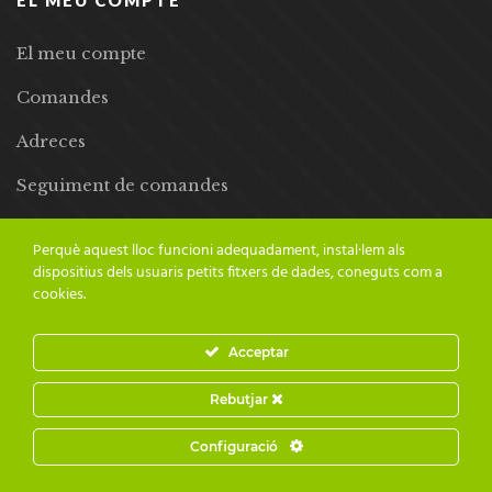
El meu compte
Comandes
Adreces
Seguiment de comandes
Llista de desitjos
Perquè aquest lloc funcioni adequadament, instal·lem als
dispositius dels usuaris petits fitxers de dades, coneguts com a
cookies.
Acceptar
© 2024 Adesiara Editorial | Tots els drets reservats | Preus amb
Rebutjar
IVA inclòs |
Grademorphic
Configuració