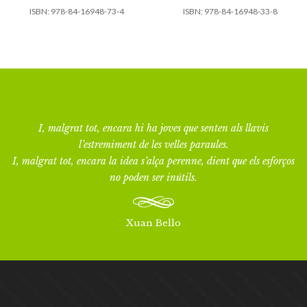
ISBN:
978-84-16948-73-4
ISBN:
978-84-16948-33-8
I, malgrat tot, encara hi ha joves que senten als llavis
l’estremiment de les velles paraules.
I, malgrat tot, encara la idea s’alça perenne, dient que els esforços
no poden ser inútils.
Xuan Bello