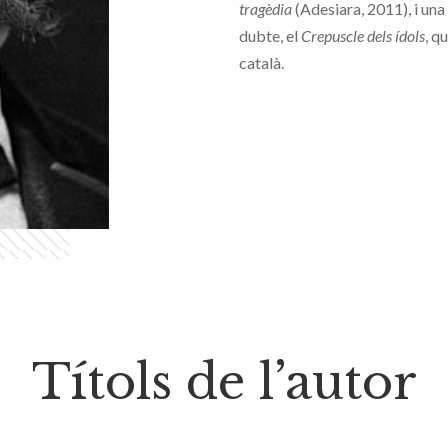
tragèdia
(Adesiara, 2011), i una 
dubte, el
Crepuscle dels ídols
, q
català.
Títols de l’autor