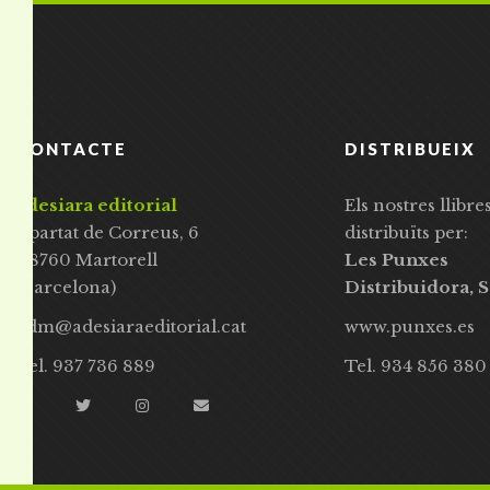
CONTACTE
DISTRIBUEIX
adesiara editorial
Els nostres llibre
Apartat de Correus, 6
distribuïts per:
08760 Martorell
Les Punxes
(Barcelona)
Distribuidora, S
adm@adesiaraeditorial.cat
www.punxes.es
Tel. 937 736 889
Tel. 934 856 380