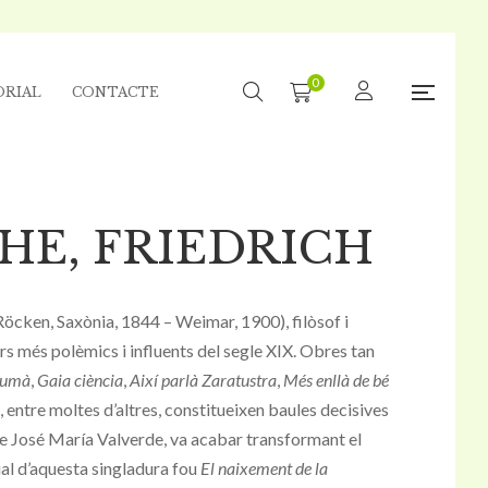
0
ORIAL
CONTACTE
HE, FRIEDRICH
öcken, Saxònia, 1844 – Weimar, 1900), filòsof i
ors més polèmics i influents del segle XIX. Obres tan
humà
,
Gaia ciència
,
Així parlà Zaratustra
,
Més enllà de bé
, entre moltes d’altres, constitueixen baules decisives
 de José María Valverde, va acabar transformant el
icial d’aquesta singladura fou
El naixement de la