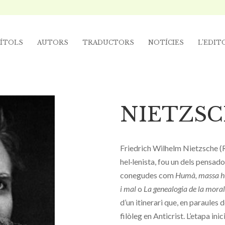
ÍTOLS
AUTORS
TRADUCTORS
NOTÍCIES
L’EDIT
NIETZSC
Friedrich Wilhelm Nietzsche (R
hel·lenista, fou un dels pensad
conegudes com
Humà, massa 
i mal
o
La genealogia de la moral
d’un itinerari que, en paraules
filòleg en Anticrist. L’etapa in