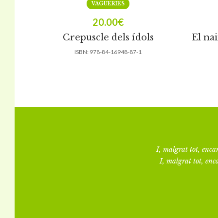
VAGUERIES
20.00
€
Crepuscle dels ídols
El na
ISBN:
978-84-16948-87-1
I, malgrat tot, encar
I, malgrat tot, enca