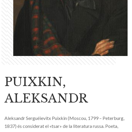
PUIXKIN,
ALEKSANDR
Aleksandr Serguéievitx Puixkin (Moscou, 1799 – Peterburg,
1837) és considerat el «tsar» de la literatura russa. Poeta,