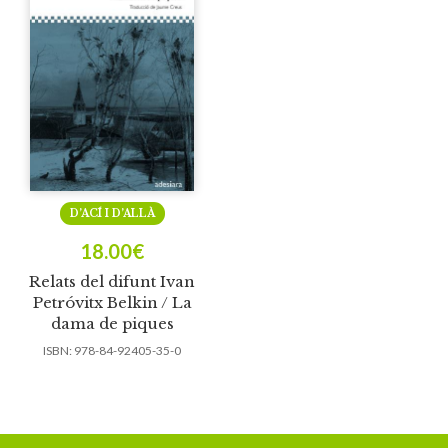
D’ACÍ I D’ALLÀ
18.00
€
Relats del difunt Ivan
Petróvitx Belkin / La
dama de piques
ISBN:
978-84-92405-35-0