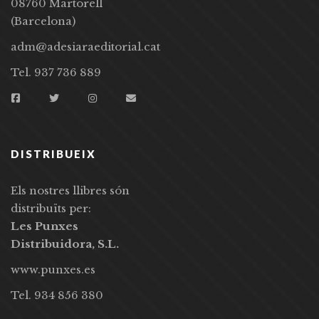
08760 Martorell
(Barcelona)
adm@adesiaraeditorial.cat
Tel. 937 736 889
DISTRIBUEIX
Els nostres llibres són
distribuïts per:
Les Punxes
Distribuidora, S.L.
www.punxes.es
Tel. 934 856 380