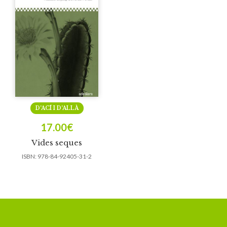
D’ACÍ I D’ALLÀ
17.00
€
Vides seques
ISBN:
978-84-92405-31-2