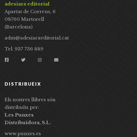
adesiara editorial
Apartat de Correus, 6
08760 Martorell
(Barcelona)
adm@adesiaraeditorial.cat
Tel. 937 736 889
DISTRIBUEIX
Els nostres llibres són
distribuïts per:
Les Punxes
Distribuidora, S.L.
www.punxes.es